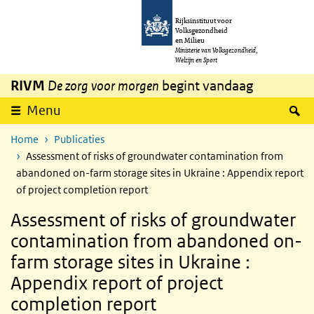
Overslaan en naar de inhoud gaan
Direct naar de hoofdnavigatie
Rijksinstituut voor
Volksgezondheid
en Milieu
Ministerie van Volksgezondheid,
Welzijn en Sport
RIVM
De zorg voor morgen
begint vandaag
Z
Menu
Home
Publicaties
Assessment of risks of groundwater contamination from
abandoned on-farm storage sites in Ukraine : Appendix report
of project completion report
Assessment of risks of groundwater
contamination from abandoned on-
farm storage sites in Ukraine :
Appendix report of project
completion report