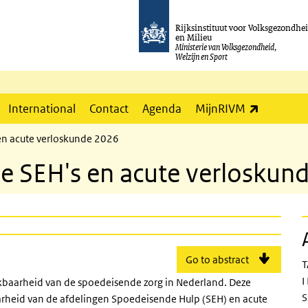
Rijksinstituut voor Volksgezondhe
en Milieu
Ministerie van Volksgezondheid,
Welzijn en Sport
(externe l
International
Contact
Agenda
MijnRIVM
en acute verloskunde 2026
e SEH's en acute verloskun
Go to abstract
T
I
kbaarheid van de spoedeisende zorg in Nederland. Deze
S
arheid van de afdelingen Spoedeisende Hulp (SEH) en acute