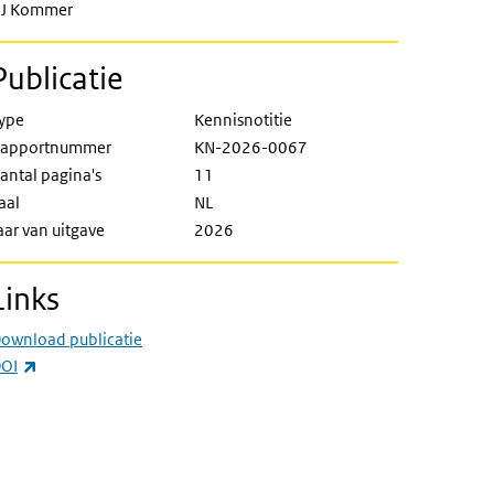
J Kommer
Publicatie
ype
Kennisnotitie
apportnummer
KN-2026-0067
antal pagina's
11
aal
NL
aar van uitgave
2026
Links
ownload publicatie
(externe link)
OI