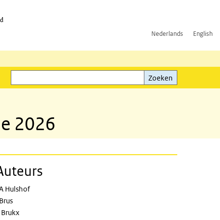
id
Nederlands
English
Zoeken
ink)
Zoeken
de 2026
Auteurs
A Hulshof
 Brus
 Brukx