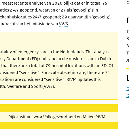
G
meest recente analyse van 2026 blijkt dat er in totaal 79
caties 24/7 geopend, waarvan er 27 als 'gevoelig' zijn
iekenhuislocaties 24/7 geopend; 29 daarvan zijn 'gevoelig'.
opdracht van het ministerie van
VWS
.
T
R
A
sibility of emergency care in the Netherlands. This analysis
T
ency Department (ED) units and acute obstetric care in Dutch
J
hat there are a total of 79 hospital locations with an ED. Of
nsidered “sensitive”. For acute obstetric care, there are 71
ocations are considered “sensitive”. RIVM updates this
ealth, Welfare and Sport (VWS).
D
D
Rijksinstituut voor Volksgezondheid en Milieu RIVM