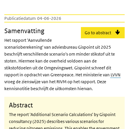
Publicatiedatum
04-06-2026
Samenvatting
Go to abstract
Het rapport 'Aanvullende
scenarioberekening' van adviesbureau Gispoint uit 2025
beschrijft verschillende scenario's om minder stikstof uit te
stoten. Hiermee kan de overheid voldoen aan de
stikstofdoelen uit de Omgevingswet. Gispoint schreef dit
rapport in opdracht van Greenpeace. Het ministerie van
LVVN
vroeg de zienswijze van het RIVM op het rapport. Deze
kennisnotitie beschrijft de uitkomsten hiervan.
Abstract
The report 'Additional Scenario Calculations' by Gispoint
consultancy (2025) describes various scenarios for
reducing nitrogen emissions. This enables the government