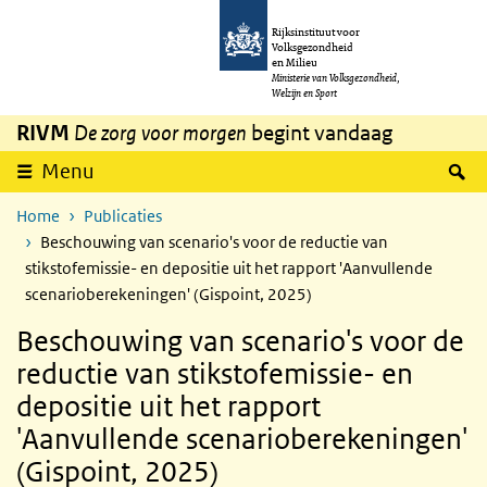
Overslaan en naar de inhoud gaan
Direct naar de hoofdnavigatie
Rijksinstituut voor
Volksgezondheid
en Milieu
Ministerie van Volksgezondheid,
Welzijn en Sport
RIVM
De zorg voor morgen
begint vandaag
Z
Menu
Home
Publicaties
Beschouwing van scenario's voor de reductie van
stikstofemissie- en depositie uit het rapport 'Aanvullende
scenarioberekeningen' (Gispoint, 2025)
Beschouwing van scenario's voor de
reductie van stikstofemissie- en
depositie uit het rapport
'Aanvullende scenarioberekeningen'
(Gispoint, 2025)