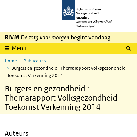
Overslaan en naar de inhoud gaan
Direct naar de hoofdnavigatie
Rijksinstituut voor
Volksgezondheid
en Milieu
Ministerie van Volksgezondheid,
Welzijn en Sport
RIVM
De zorg voor morgen
begint vandaag
Z
Menu
Home
Publicaties
Burgers en gezondheid : Themarapport Volksgezondheid
Toekomst Verkenning 2014
Burgers en gezondheid :
Themarapport Volksgezondheid
Toekomst Verkenning 2014
Auteurs