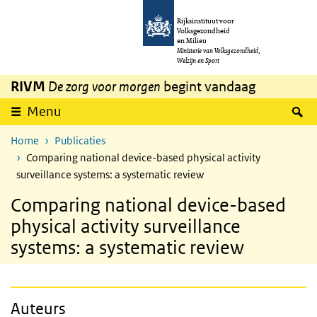
Overslaan en naar de inhoud gaan
Direct naar de hoofdnavigatie
Rijksinstituut voor
Volksgezondheid
en Milieu
Ministerie van Volksgezondheid,
Welzijn en Sport
RIVM
De zorg voor morgen
begint vandaag
Z
Menu
Home
Publicaties
Comparing national device-based physical activity
surveillance systems: a systematic review
Comparing national device-based
physical activity surveillance
systems: a systematic review
Auteurs