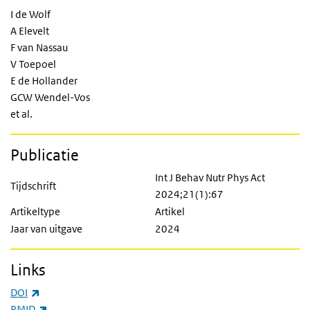
I de Wolf
A Elevelt
F van Nassau
V Toepoel
E de Hollander
GCW Wendel-Vos
et al.
Publicatie
Int J Behav Nutr Phys Act
Tijdschrift
2024;21(1):67
Artikeltype
Artikel
Jaar van uitgave
2024
Links
(externe link)
DOI
(externe link)
PMID