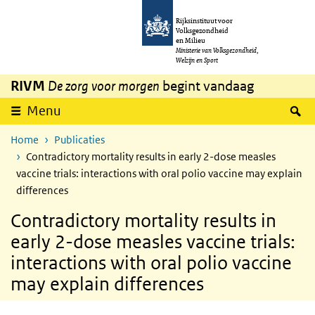
Overslaan en naar de inhoud gaan
Direct naar de hoofdnavigatie
Rijksinstituut voor
Volksgezondheid
en Milieu
Ministerie van Volksgezondheid,
Welzijn en Sport
RIVM
De zorg voor morgen
begint vandaag
Z
Menu
Home
Publicaties
Contradictory mortality results in early 2-dose measles
vaccine trials: interactions with oral polio vaccine may explain
differences
Contradictory mortality results in
early 2-dose measles vaccine trials:
interactions with oral polio vaccine
may explain differences