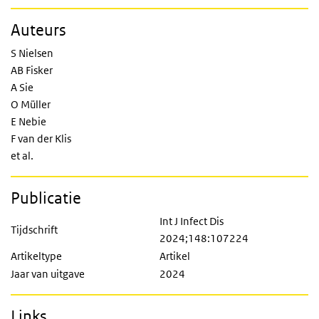
Auteurs
S Nielsen
AB Fisker
A Sie
O Müller
E Nebie
F van der Klis
et al.
Publicatie
Int J Infect Dis
Tijdschrift
2024;148:107224
Artikeltype
Artikel
Jaar van uitgave
2024
Links