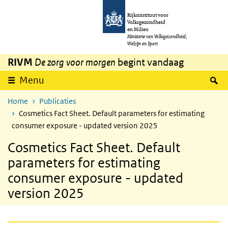
Overslaan en naar de inhoud gaan
Direct naar de hoofdnavigatie
Rijksinstituut voor
Volksgezondheid
en Milieu
Ministerie van Volksgezondheid,
Welzijn en Sport
RIVM
De zorg voor morgen
begint vandaag
Z
Menu
Home
Publicaties
Cosmetics Fact Sheet. Default parameters for estimating
consumer exposure - updated version 2025
Cosmetics Fact Sheet. Default
parameters for estimating
consumer exposure - updated
version 2025