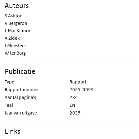
Auteurs
S Ashton
V Bergeron
L MacKinnon
A Zidek
J Meesters
W ter Burg
Publicatie
Type
Rapport
Rapportnummer
2025-0099
Aantal pagina's
284
Taal
EN
Jaar van uitgave
2025
Links