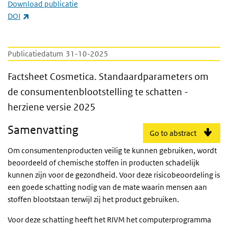
Download publicatie
(externe link)
DOI
Publicatiedatum
31-10-2025
Factsheet Cosmetica. Standaardparameters 
Factsheet Cosmetica. Standaardparameters om
de consumentenblootstelling te schatten -
herziene versie 2025
Samenvatting
Go to abstract
Om consumentenproducten veilig te kunnen gebruiken, wordt
beoordeeld of chemische stoffen in producten schadelijk
kunnen zijn voor de gezondheid. Voor deze risicobeoordeling is
een goede schatting nodig van de mate waarin mensen aan
stoffen blootstaan terwijl zij het product gebruiken.
Voor deze schatting heeft het RIVM het computerprogramma