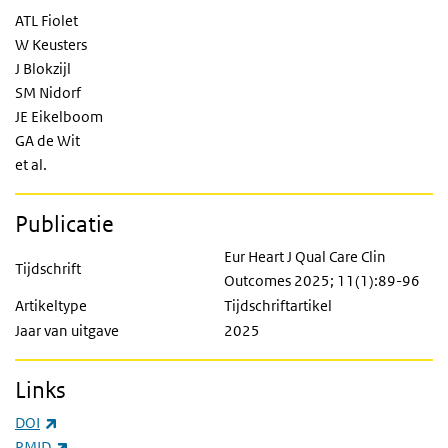
ATL Fiolet
W Keusters
J Blokzijl
SM Nidorf
JE Eikelboom
GA de Wit
et al.
Publicatie
Eur Heart J Qual Care Clin
Tijdschrift
Outcomes 2025; 11(1):89-96
Artikeltype
Tijdschriftartikel
Jaar van uitgave
2025
Links
(externe link)
DOI
(externe link)
PMID