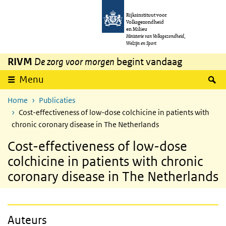
Overslaan en naar de inhoud gaan
Direct naar de hoofdnavigatie
Rijksinstituut voor
Volksgezondheid
en Milieu
Ministerie van Volksgezondheid,
Welzijn en Sport
RIVM
De zorg voor morgen
begint vandaag
Z
Menu
Home
Publicaties
Cost-effectiveness of low-dose colchicine in patients with
chronic coronary disease in The Netherlands
Cost-effectiveness of low-dose
colchicine in patients with chronic
coronary disease in The Netherlands
Auteurs