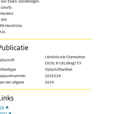
 van Essen-Zandbergen
 Geurts
 Harders
 Wit
PA Hendrickx
t al.
Publicatie
J Antimicrob Chemother
ijdschrift
2026; 81(6):dkag155
rtikeltype
Tijdschriftartikel
apportnummer
2026226
aar van uitgave
2026
Links
(externe link)
OI
(externe link)
MID