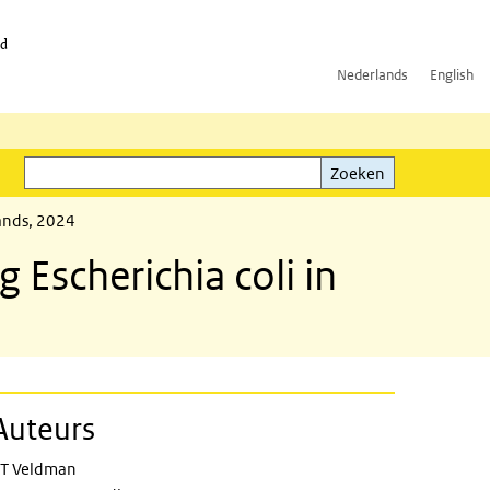
id
Nederlands
English
Zoeken
ink)
Zoeken
ands, 2024
Escherichia coli in
Auteurs
T Veldman