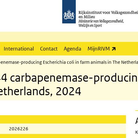
Rijksinstituut voor Volksgezondhe
en Milieu
Ministerie van Volksgezondheid,
Welzijn en Sport
(externe l
International
Contact
Agenda
MijnRIVM
enemase-producing Escherichia coli in farm animals in The Netherl
4 carbapenemase-producing 
etherlands, 2024
2026226
K