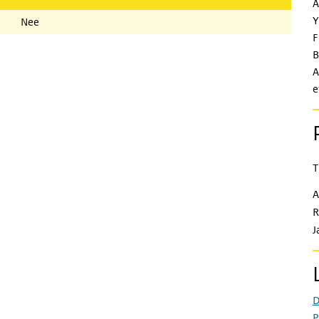
A
Y
Nee
F
B
A
e
T
A
R
J
D
P