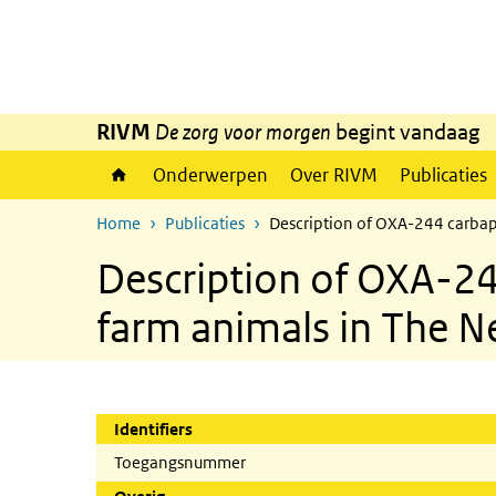
Overslaan en naar de inhoud gaan
Direct naar de hoofdnavigatie
RIVM
De zorg voor morgen
begint vandaag
Onderwerpen
Over RIVM
Publicaties
Home
Publicaties
Description of OXA-244 carbap
Description of OXA-24
farm animals in The N
Identifiers
Toegangsnummer