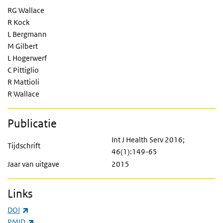
RG Wallace
R Kock
L Bergmann
M Gilbert
L Hogerwerf
C Pittiglio
R Mattioli
R Wallace
Publicatie
Int J Health Serv 2016;
Tijdschrift
46(1):149-65
Jaar van uitgave
2015
Links
(externe link)
DOI
(externe link)
PMID