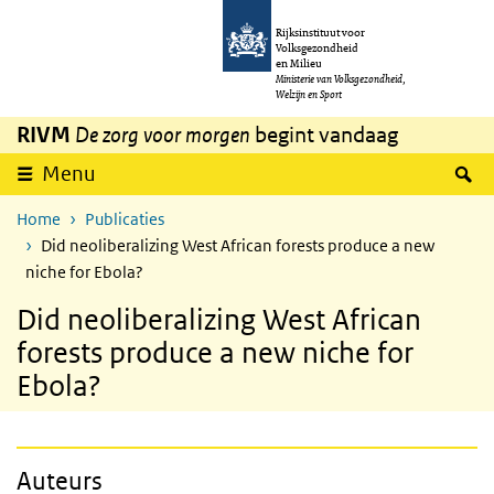
Overslaan en naar de inhoud gaan
Direct naar de hoofdnavigatie
Rijksinstituut voor
Volksgezondheid
en Milieu
Ministerie van Volksgezondheid,
Welzijn en Sport
RIVM
De zorg voor morgen
begint vandaag
Z
Menu
Home
Publicaties
Did neoliberalizing West African forests produce a new
niche for Ebola?
Did neoliberalizing West African
forests produce a new niche for
Ebola?
Auteurs