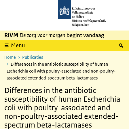
Overslaan en naar de inhoud gaan
Direct naar de hoofdnavigatie
Rijksinstituut voor
Volksgezondheid
en Milieu
Ministerie van Volksgezondheid,
Welzijn en Sport
RIVM
De zorg voor morgen
begint vandaag
Z
Menu
Home
Publicaties
Differences in the antibiotic susceptibility of human
Escherichia coli with poultry-associated and non-poultry-
associated extended-spectrum beta-lactamases
Differences in the antibiotic
susceptibility of human Escherichia
coli with poultry-associated and
non-poultry-associated extended-
spectrum beta-lactamases