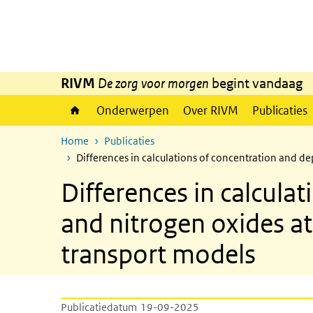
Overslaan en naar de inhoud gaan
Direct naar de hoofdnavigatie
RIVM
De zorg voor morgen
begint vandaag
Onderwerpen
Over RIVM
Publicaties
Home
Publicaties
Differences in calculations of concentration and d
Differences in calcul
and nitrogen oxides at
transport models
Publicatiedatum
19-09-2025