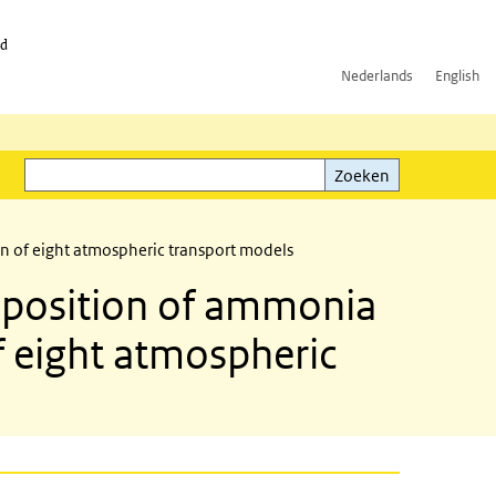
id
Nederlands
English
Zoeken
ink)
Zoeken
on of eight atmospheric transport models
deposition of ammonia
f eight atmospheric