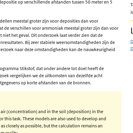
epositie op verschillende afstanden tussen 50 meter en 5
T
J
dellen meestal groter zijn voor deposities dan voor
at de verschillen voor ammoniak meestal groter zijn dan voor
t niet het geval. Dit onderzoek laat verder zien dat de
D
esultaten. Bij zeer stabiele weersomstandigheden zijn de
D
onderzoek naar deze omstandigheden kan de nauwkeurigheid
ogramma Stikstof, dat onder andere tot doel heeft de
zoek vergelijken we de uitkomsten van dezelfde acht
tgegevens op korte afstanden van de bronnen.
ir (concentration) and in the soil (deposition) in the
 this task. These models are also used to develop and
 as closely as possible, but the calculation remains an
m reality.