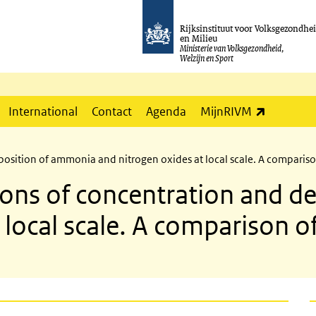
Rijksinstituut voor Volksgezondhe
en Milieu
Ministerie van Volksgezondheid,
Welzijn en Sport
(externe l
International
Contact
Agenda
MijnRIVM
eposition of ammonia and nitrogen oxides at local scale. A comparis
ations of concentration and 
 local scale. A comparison o