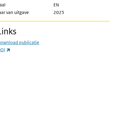
aal
EN
aar van uitgave
2025
Links
ownload publicatie
(externe link)
OI