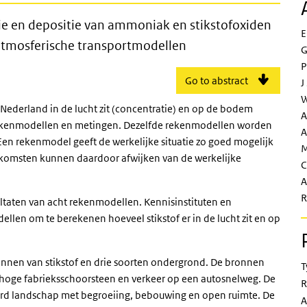
an concentratie en depositie van am
tie en depositie van ammoniak en stikstofoxiden
E
t atmosferische transportmodellen
G
P
Go to abstract
J
W
in Nederland in de lucht zit (concentratie) en op de bodem
A
 rekenmodellen en metingen. Dezelfde rekenmodellen worden
A
Een rekenmodel geeft de werkelijke situatie zo goed mogelijk
M
itkomsten kunnen daardoor afwijken van de werkelijke
C
A
R
ultaten van acht rekenmodellen. Kennisinstituten en
llen om te berekenen hoeveel stikstof er in de lucht zit en op
bronnen van stikstof en drie soorten ondergrond. De bronnen
T
en hoge fabrieksschoorsteen en verkeer op een autosnelweg. De
R
eerd landschap met begroeiing, bebouwing en open ruimte. De
A