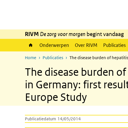
Overslaan en naar de inhoud gaan
Direct naar de hoofdnavigatie
RIVM
De zorg voor morgen
begint vandaag
Onderwerpen
Over RIVM
Publicaties
Home
Publicaties
The disease burden of hepatitis
The disease burden of 
in Germany: first resu
Europe Study
Publicatiedatum
14/05/2014