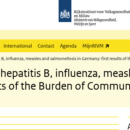
Rijksinstituut voor Volksgezondhe
en Milieu
Ministerie van Volksgezondheid,
Welzijn en Sport
(externe l
International
Contact
Agenda
MijnRIVM
 B, influenza, measles and salmonellosis in Germany: first results o
hepatitis B, influenza, meas
lts of the Burden of Commun