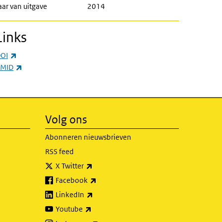
aar van uitgave
2014
Links
(externe link)
OI
(externe link)
MID
Volg ons
Abonneren nieuwsbrieven
RSS feed
(externe link)
X Twitter
(externe link)
Facebook
(externe link)
LinkedIn
(externe link)
Youtube