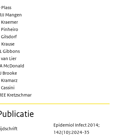
 Plass
JJ Mangen
 Kraemer
 Pinheiro
 Gilsdorf
 Krause
L Gibbons
 van Lier
A McDonald
J Brooke
 Kramarz
 Cassini
EE Kretzschmar
Publicatie
Epidemiol Infect 2014;
ijdschrift
142(10):2024-35