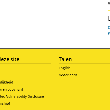
J
D
P
eze site
Talen
English
Nederlands
lijkheid
r en copyright
ed Vulnerability Disclosure
archief