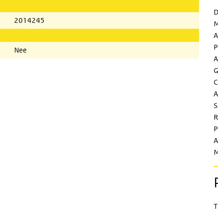
D
2014245
M
A
P
Nee
A
G
C
A
S
R
P
A
M
T