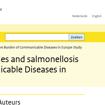
id
Nederlands
English
Zoeken
ink)
Zoeken
f the Burden of Communicable Diseases in Europe Study
les and salmonellosis
icable Diseases in
Auteurs