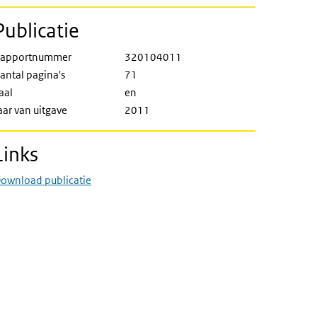
Publicatie
apportnummer
320104011
antal pagina's
71
aal
en
aar van uitgave
2011
Links
ownload publicatie