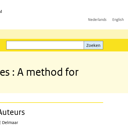
id
Nederlands
English
Zoeken
ink)
Zoeken
es : A method for
Auteurs
E Delmaar