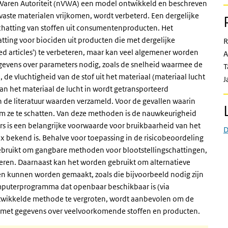
 Waren Autoriteit (nVWA) een model ontwikkeld en beschreven
 vaste materialen vrijkomen, wordt verbeterd. Een dergelijke
hatting van stoffen uit consumentenproducten. Het
tting voor biociden uit producten die met dergelijke
R
ed articles') te verbeteren, maar kan veel algemener worden
A
gevens over parameters nodig, zoals de snelheid waarmee de
T
), de vluchtigheid van de stof uit het materiaal (materiaal lucht
J
van het materiaal de lucht in wordt getransporteerd
in de literatuur waarden verzameld. Voor de gevallen waarin
 ze te schatten. Van deze methoden is de nauwkeurigheid
s is een belangrijke voorwaarde voor bruikbaarheid van het
D
x bekend is. Behalve voor toepassing in de risicobeoordeling
ebruikt om gangbare methoden voor blootstellingschattingen,
eren. Daarnaast kan het worden gebruikt om alternatieve
n kunnen worden gemaakt, zoals die bijvoorbeeld nodig zijn
mputerprogramma dat openbaar beschikbaar is (via
ntwikkelde methode te vergroten, wordt aanbevolen om de
 met gegevens over veelvoorkomende stoffen en producten.