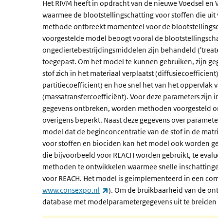
Het RIVM heeft in opdracht van de nieuwe Voedsel en
waarmee de blootstellingschatting voor stoffen die uit
methode ontbreekt momenteel voor de blootstellingsc
voorgestelde model beoogt vooral de blootstellingscha
ongediertebestrijdingsmiddelen zijn behandeld ('treat
toegepast. Om het model te kunnen gebruiken, zijn ge
stof zich in het materiaal verplaatst (diffusiecoefficient
partitiecoefficient) en hoe snel het van het oppervlak 
(massatransfercoefficiënt). Voor deze parameters zijn 
gegevens ontbreken, worden methoden voorgesteld om
overigens beperkt. Naast deze gegevens over parameter
model dat de beginconcentratie van de stof in de matri
voor stoffen en biociden kan het model ook worden g
die bijvoorbeeld voor REACH worden gebruikt, te evalu
methoden te ontwikkelen waarmee snelle inschattinge
voor REACH. Het model is geimplementeerd in een co
(externe link)
www.consexpo.nl
). Om de bruikbaarheid van de o
database met modelparametergegevens uit te breiden