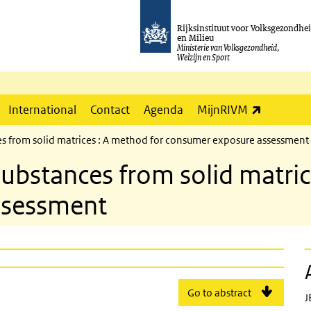
Rijksinstituut voor Volksgezondhe
en Milieu
Ministerie van Volksgezondheid,
Welzijn en Sport
(externe l
International
Contact
Agenda
MijnRIVM
es from solid matrices : A method for consumer exposure assessment
substances from solid matric
ssessment
Go to abstract
J