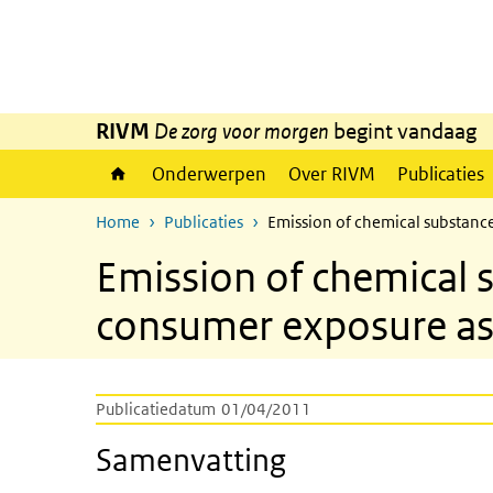
Overslaan en naar de inhoud gaan
Direct naar de hoofdnavigatie
RIVM
De zorg voor morgen
begint vandaag
Onderwerpen
Over RIVM
Publicaties
Home
Publicaties
Emission of chemical substanc
Emission of chemical 
consumer exposure a
Publicatiedatum
01/04/2011
Samenvatting