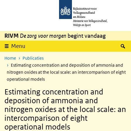
Overslaan en naar de inhoud gaan
Direct naar de hoofdnavigatie
Rijksinstituut voor
Volksgezondheid
en Milieu
Ministerie van Volksgezondheid,
Welzijn en Sport
RIVM
De zorg voor morgen
begint vandaag
Z
Menu
Home
Publicaties
Estimating concentration and deposition of ammonia and
nitrogen oxides at the local scale: an intercomparison of eight
operational models
Estimating concentration and
deposition of ammonia and
nitrogen oxides at the local scale: an
intercomparison of eight
operational models