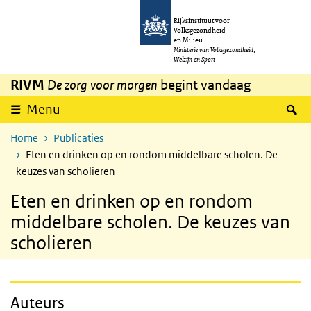
Overslaan en naar de inhoud gaan
Direct naar de hoofdnavigatie
Rijksinstituut voor
Volksgezondheid
en Milieu
Ministerie van Volksgezondheid,
Welzijn en Sport
RIVM
De zorg voor morgen
begint vandaag
Z
Menu
Home
Publicaties
Eten en drinken op en rondom middelbare scholen. De
keuzes van scholieren
Eten en drinken op en rondom
middelbare scholen. De keuzes van
scholieren
Auteurs