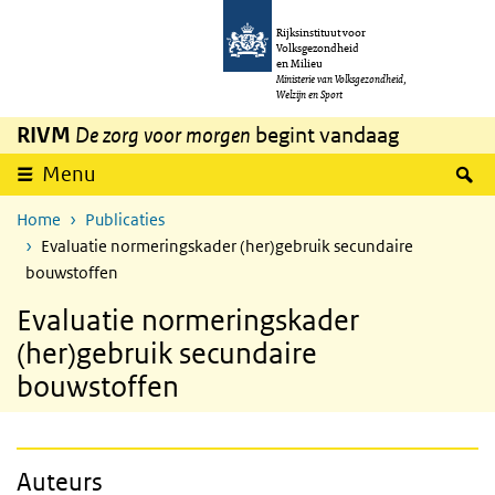
Overslaan en naar de inhoud gaan
Direct naar de hoofdnavigatie
Rijksinstituut voor
Volksgezondheid
en Milieu
Ministerie van Volksgezondheid,
Welzijn en Sport
RIVM
De zorg voor morgen
begint vandaag
Z
Menu
Home
Publicaties
Evaluatie normeringskader (her)gebruik secundaire
bouwstoffen
Evaluatie normeringskader
(her)gebruik secundaire
bouwstoffen
Auteurs