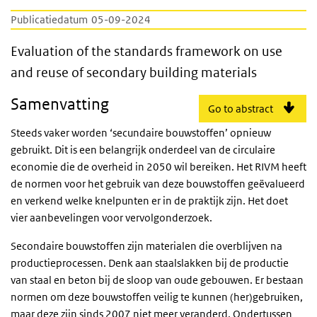
Publicatiedatum
05-09-2024
Evaluation of the standards framework on u
Evaluation of the standards framework on use
and reuse of secondary building materials
Samenvatting
Go to abstract
Steeds vaker worden ‘secundaire bouwstoffen’ opnieuw
gebruikt. Dit is een belangrijk onderdeel van de circulaire
economie die de overheid in 2050 wil bereiken. Het RIVM heeft
de normen voor het gebruik van deze bouwstoffen geëvalueerd
en verkend welke knelpunten er in de praktijk zijn. Het doet
vier aanbevelingen voor vervolgonderzoek.
Secondaire bouwstoffen zijn materialen die overblijven na
productieprocessen. Denk aan staalslakken bij de productie
van staal en beton bij de sloop van oude gebouwen. Er bestaan
normen om deze bouwstoffen veilig te kunnen (her)gebruiken,
maar deze zijn sinds 2007 niet meer veranderd. Ondertussen