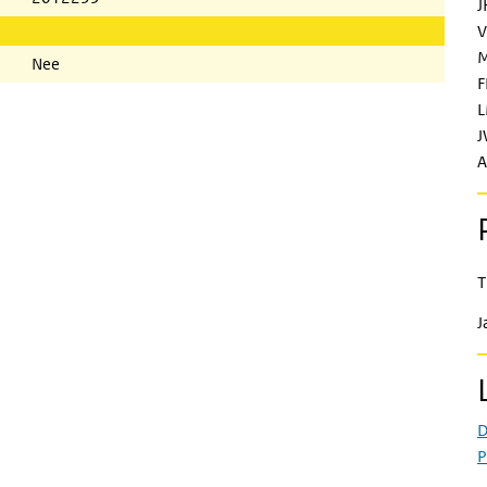
J
V
M
Nee
F
L
J
A
T
J
D
P