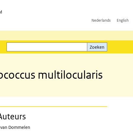
id
Nederlands
English
Zoeken
ink)
Zoeken
ococcus multilocularis
Auteurs
 van Dommelen