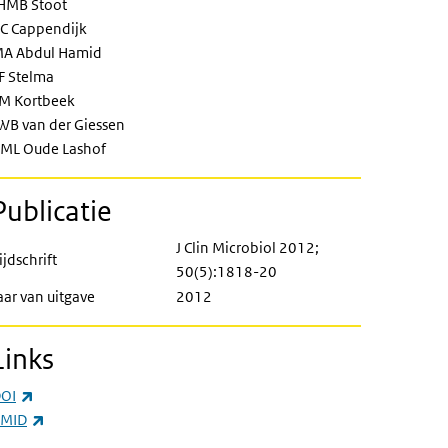
HMB Stoot
C Cappendijk
A Abdul Hamid
F Stelma
M Kortbeek
WB van der Giessen
ML Oude Lashof
Publicatie
J Clin Microbiol 2012;
ijdschrift
50(5):1818-20
aar van uitgave
2012
Links
(externe link)
OI
(externe link)
MID