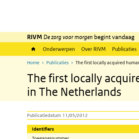
Overslaan en naar de inhoud gaan
Direct naar de hoofdnavigatie
RIVM
De zorg voor morgen
begint vandaag
Onderwerpen
Over RIVM
Publicaties
Home
Publicaties
The first locally acquired huma
The first locally acqu
in The Netherlands
Publicatiedatum
11/05/2012
Identifiers
Toegangsnummer