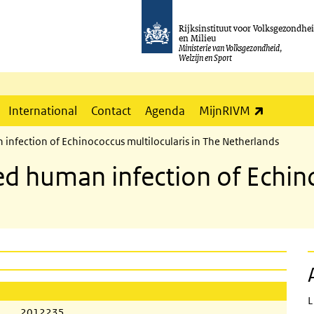
Rijksinstituut voor Volksgezondhe
en Milieu
Ministerie van Volksgezondheid,
Welzijn en Sport
(externe l
International
Contact
Agenda
MijnRIVM
n infection of Echinococcus multilocularis in The Netherlands
ired human infection of Echin
L
2012235