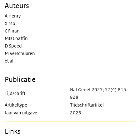
Auteurs
A Henry
X Mo
C Finan
MD Chaffin
D Speed
M Verschuuren
et al.
Publicatie
Nat Genet 2025; 57(4):815-
Tijdschrift
828
Artikeltype
Tijdschriftartikel
Jaar van uitgave
2025
Links