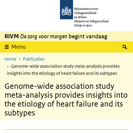
Overslaan en naar de inhoud gaan
Direct naar de hoofdnavigatie
Rijksinstituut voor
Volksgezondheid
en Milieu
Ministerie van Volksgezondheid,
Welzijn en Sport
RIVM
De zorg voor morgen
begint vandaag
Z
Menu
Home
Publicaties
Genome-wide association study meta-analysis provides
insights into the etiology of heart failure and its subtypes
Genome-wide association study
meta-analysis provides insights into
the etiology of heart failure and its
subtypes