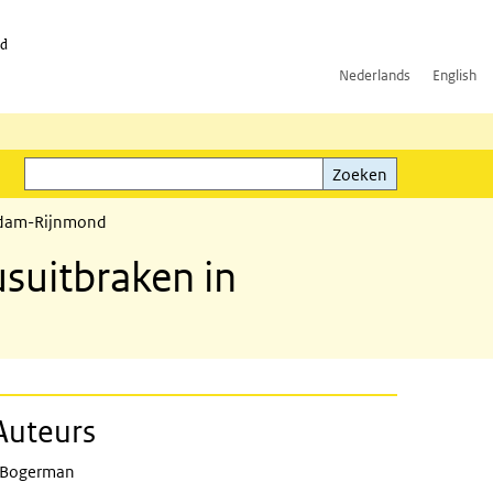
id
Nederlands
English
Zoeken
ink)
Zoeken
terdam-Rijnmond
suitbraken in
Auteurs
 Bogerman