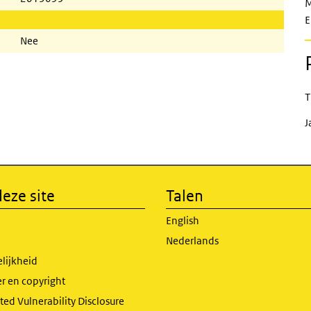
M
E
Nee
T
J
eze site
Talen
English
Nederlands
lijkheid
r en copyright
ed Vulnerability Disclosure