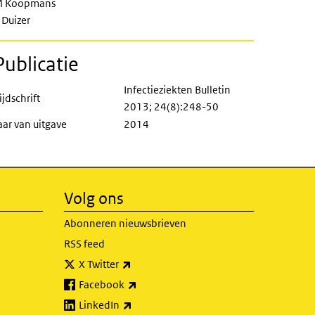
 Koopmans
 Duizer
Publicatie
Infectieziekten Bulletin
ijdschrift
2013; 24(8):248-50
aar van uitgave
2014
Volg ons
Abonneren nieuwsbrieven
RSS feed
(externe link)
X Twitter
(externe link)
Facebook
(externe link)
LinkedIn