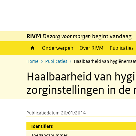
Overslaan en naar de inhoud gaan
Direct naar de hoofdnavigatie
RIVM
De zorg voor morgen
begint vandaag
Onderwerpen
Over RIVM
Publicaties
Home
Publicaties
Haalbaarheid van hygiënemaatr
Haalbaarheid van hygi
zorginstellingen in d
Publicatiedatum
20/01/2014
Identifiers
Toegangsnummer