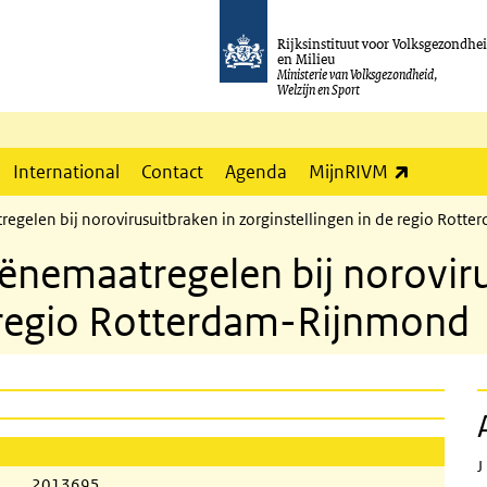
Rijksinstituut voor Volksgezondhe
en Milieu
Ministerie van Volksgezondheid,
Welzijn en Sport
(externe l
International
Contact
Agenda
MijnRIVM
egelen bij norovirusuitbraken in zorginstellingen in de regio Rot
ënemaatregelen bij noroviru
e regio Rotterdam-Rijnmond
J
2013695