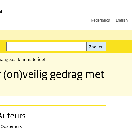
id
Nederlands
English
Zoeken
ink)
Zoeken
 draagbaar klimmaterieel
r (on)veilig gedrag met
Auteurs
iour when using electrical tools and
 Oosterhuis