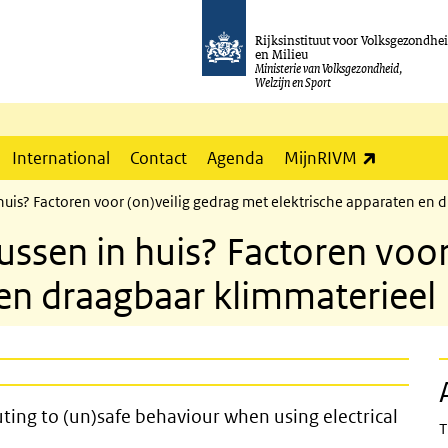
Rijksinstituut voor Volksgezondhe
en Milieu
Ministerie van Volksgezondheid,
Welzijn en Sport
(externe l
International
Contact
Agenda
MijnRIVM
 huis? Factoren voor (on)veilig gedrag met elektrische apparaten en
lussen in huis? Factoren voo
 en draagbaar klimmaterieel
ctors contributing to (un)safe behav
ting to (un)safe behaviour when using electrical
T