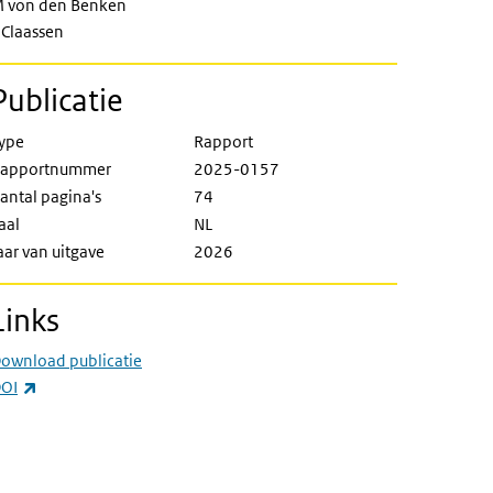
 von den Benken
 Claassen
Publicatie
ype
Rapport
apportnummer
2025-0157
antal pagina's
74
aal
NL
aar van uitgave
2026
Links
ownload publicatie
(externe link)
OI