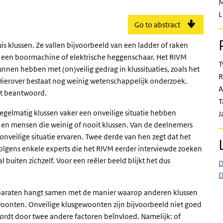
M
L
Go to abstract
huis klussen. Ze vallen bijvoorbeeld van een ladder of raken
ls een boormachine of elektrische heggenschaar. Het RIVM
T
n hebben met (on)veilig gedrag in klussituaties, zoals het
R
. Hierover bestaat nog weinig wetenschappelijk onderzoek.
A
st beantwoord.
T
egelmatig klussen vaker een onveilige situatie hebben
J
n mensen die weinig of nooit klussen. Van de deelnemers
 onveilige situatie ervaren. Twee derde van hen zegt dat het
Volgens enkele experts die het RIVM eerder interviewde zoeken
buiten zichzelf. Voor een reëler beeld blijkt het dus
D
D
 apparaten hangt samen met de manier waarop anderen klussen
woonten. Onveilige klusgewoonten zijn bijvoorbeeld niet goed
wordt door twee andere factoren beïnvloed. Namelijk: of