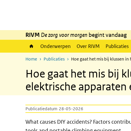
Overslaan en naar de inhoud gaan
Direct naar de hoofdnavigatie
RIVM
De zorg voor morgen
begint vandaag
Onderwerpen
Over RIVM
Publicaties
Home
Publicaties
Hoe gaat het mis bij klussen in
Hoe gaat het mis bij k
elektrische apparaten
Publicatiedatum
28-05-2026
What causes DIY accidents? Fa
What causes DIY accidents? Factors contribu
tools and portable climbing equipment