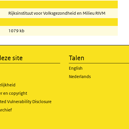
Rijksinstituut voor Volksgezondheid en Milieu RIVM
1079 kb
eze site
Talen
English
Nederlands
lijkheid
r en copyright
ed Vulnerability Disclosure
archief