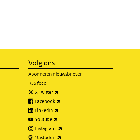
Volg ons
Abonneren nieuwsbrieven
RSS feed
(externe link)
X Twitter
(externe link)
Facebook
(externe link)
LinkedIn
(externe link)
Youtube
(externe link)
Instagram
(externe link)
Mastodon