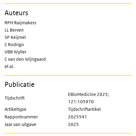
Auteurs
RPH Raijmakers
LL Berven
SP Keijmel
C Rodrigo
VBB Wyller
C van den Wijngaard
et al.
Publicatie
EBioMedicine 2025;
Tijdschrift
121:105970
Artikeltype
Tijdschriftartikel
Rapportnummer
2025541
Jaar van uitgave
2025