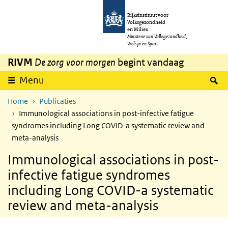
Overslaan en naar de inhoud gaan
Direct naar de hoofdnavigatie
Rijksinstituut voor
Volksgezondheid
en Milieu
Ministerie van Volksgezondheid,
Welzijn en Sport
RIVM
De zorg voor morgen
begint vandaag
Z
Menu
Home
Publicaties
Immunological associations in post-infective fatigue
syndromes including Long COVID-a systematic review and
meta-analysis
Immunological associations in post-
infective fatigue syndromes
including Long COVID-a systematic
review and meta-analysis