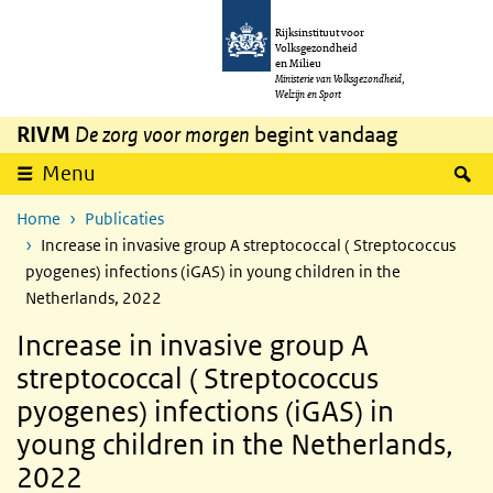
Overslaan en naar de inhoud gaan
Direct naar de hoofdnavigatie
Rijksinstituut voor
Volksgezondheid
en Milieu
Ministerie van Volksgezondheid,
Welzijn en Sport
RIVM
De zorg voor morgen
begint vandaag
Z
Menu
Home
Publicaties
Increase in invasive group A streptococcal ( Streptococcus
pyogenes) infections (iGAS) in young children in the
Netherlands, 2022
Increase in invasive group A
streptococcal ( Streptococcus
pyogenes) infections (iGAS) in
young children in the Netherlands,
2022