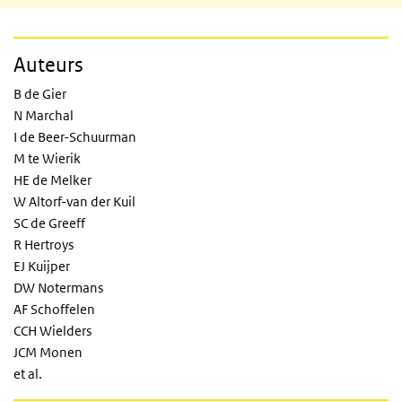
Auteurs
B de Gier
N Marchal
I de Beer-Schuurman
M te Wierik
HE de Melker
W Altorf-van der Kuil
SC de Greeff
R Hertroys
EJ Kuijper
DW Notermans
AF Schoffelen
CCH Wielders
JCM Monen
et al.