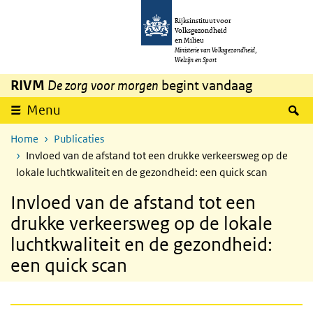
Overslaan en naar de inhoud gaan
Direct naar de hoofdnavigatie
Rijksinstituut voor
Volksgezondheid
en Milieu
Ministerie van Volksgezondheid,
Welzijn en Sport
RIVM
De zorg voor morgen
begint vandaag
Z
Menu
Home
Publicaties
Invloed van de afstand tot een drukke verkeersweg op de
lokale luchtkwaliteit en de gezondheid: een quick scan
Invloed van de afstand tot een
drukke verkeersweg op de lokale
luchtkwaliteit en de gezondheid:
een quick scan