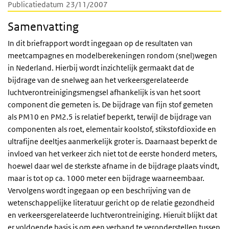
Publicatiedatum
23/11/2007
Samenvatting
In dit briefrapport wordt ingegaan op de resultaten van
meetcampagnes en modelberekeningen rondom (snel)wegen
in Nederland. Hierbij wordt inzichtelijk germaakt dat de
bijdrage van de snelweg aan het verkeersgerelateerde
luchtverontreinigingsmengsel afhankelijk is van het soort
component die gemeten is. De bijdrage van fijn stof gemeten
als PM10 en PM2.5 is relatief beperkt, terwijl de bijdrage van
componenten als roet, elementair koolstof, stikstofdioxide en
ultrafijne deeltjes aanmerkelijk groter is. Daarnaast beperkt de
invloed van het verkeer zich niet tot de eerste honderd meters,
hoewel daar wel de sterkste afname in de bijdrage plaats vindt,
maar is tot op ca. 1000 meter een bijdrage waarneembaar.
Vervolgens wordt ingegaan op een beschrijving van de
wetenschappelijke literatuur gericht op de relatie gezondheid
en verkeersgerelateerde luchtverontreiniging. Hieruit blijkt dat
er voldoende basis is om een verband te veronderstellen tussen