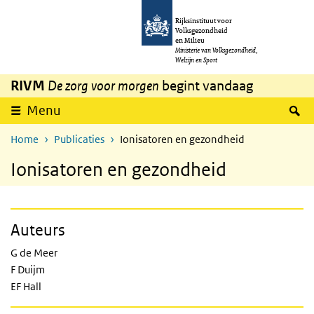
Overslaan en naar de inhoud gaan
Direct naar de hoofdnavigatie
Rijksinstituut voor
Volksgezondheid
en Milieu
Ministerie van Volksgezondheid,
Welzijn en Sport
RIVM
De zorg voor morgen
begint vandaag
Z
Menu
Home
Publicaties
Ionisatoren en gezondheid
Ionisatoren en gezondheid
Auteurs
G de Meer
F Duijm
EF Hall