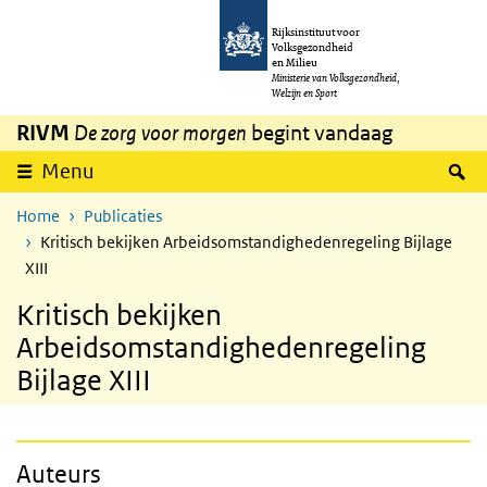
Overslaan en naar de inhoud gaan
Direct naar de hoofdnavigatie
Rijksinstituut voor
Volksgezondheid
en Milieu
Ministerie van Volksgezondheid,
Welzijn en Sport
RIVM
De zorg voor morgen
begint vandaag
Z
Menu
Home
Publicaties
Kritisch bekijken Arbeidsomstandighedenregeling Bijlage
XIII
Kritisch bekijken
Arbeidsomstandighedenregeling
Bijlage XIII
Auteurs