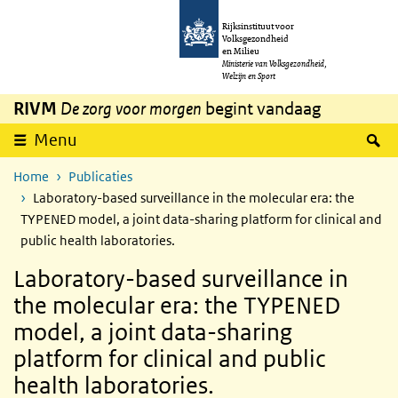
Overslaan en naar de inhoud gaan
Direct naar de hoofdnavigatie
Rijksinstituut voor
Volksgezondheid
en Milieu
Ministerie van Volksgezondheid,
Welzijn en Sport
RIVM
De zorg voor morgen
begint vandaag
Z
Menu
Home
Publicaties
Laboratory-based surveillance in the molecular era: the
TYPENED model, a joint data-sharing platform for clinical and
public health laboratories.
Laboratory-based surveillance in
the molecular era: the TYPENED
model, a joint data-sharing
platform for clinical and public
health laboratories.