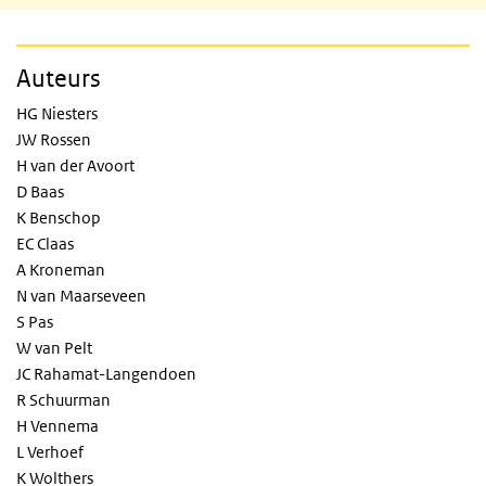
Auteurs
HG Niesters
JW Rossen
H van der Avoort
D Baas
K Benschop
EC Claas
A Kroneman
N van Maarseveen
S Pas
W van Pelt
JC Rahamat-Langendoen
R Schuurman
H Vennema
L Verhoef
K Wolthers