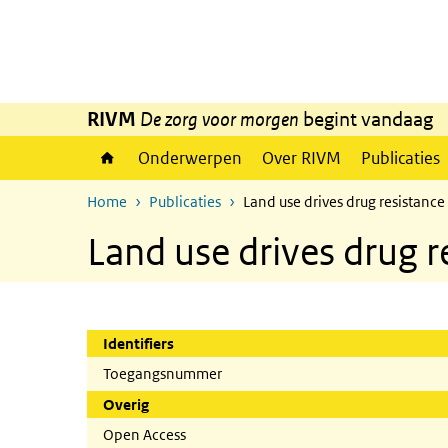
Overslaan en naar de inhoud gaan
Direct naar de hoofdnavigatie
RIVM
De zorg voor morgen
begint vandaag
Onderwerpen
Over RIVM
Publicaties
Home
Publicaties
Land use drives drug resistanc
Land use drives drug 
Identifiers
Toegangsnummer
Overig
Open Access