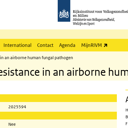
Rijksinstituut voor Volksgezondhe
en Milieu
Ministerie van Volksgezondheid,
Welzijn en Sport
(externe l
International
Contact
Agenda
MijnRIVM
e in an airborne human fungal pathogen
resistance in an airborne h
2025594
H
B
F
Nee