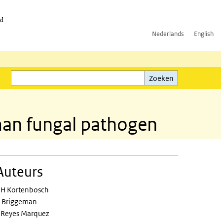
id
Nederlands
English
Zoeken
ink)
Zoeken
uman fungal pathogen
Auteurs
H Kortenbosch
 Briggeman
 Reyes Marquez