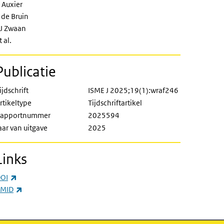
 Auxier
 de Bruin
J Zwaan
t al.
Publicatie
ijdschrift
ISME J 2025;19(1):wraf246
rtikeltype
Tijdschriftartikel
apportnummer
2025594
aar van uitgave
2025
Links
(externe link)
OI
(externe link)
MID