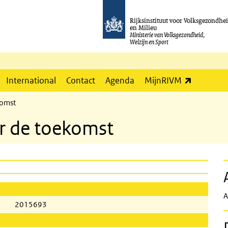
Rijksinstituut voor Volksgezondhe
en Milieu
Ministerie van Volksgezondheid,
Welzijn en Sport
(externe l
International
Contact
Agenda
MijnRIVM
komst
r de toekomst
A
2015693