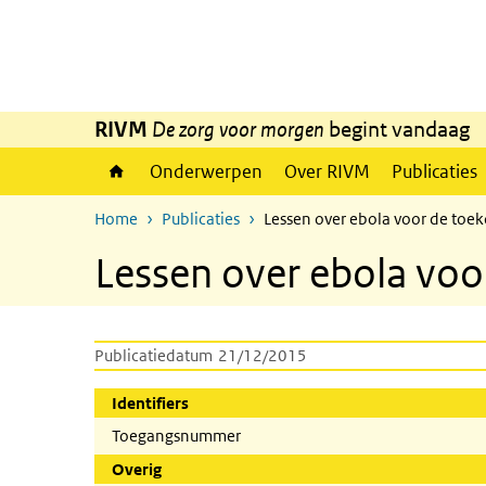
Overslaan en naar de inhoud gaan
Direct naar de hoofdnavigatie
RIVM
De zorg voor morgen
begint vandaag
Onderwerpen
Over RIVM
Publicaties
Home
Publicaties
Lessen over ebola voor de toe
Lessen over ebola voo
Publicatiedatum
21/12/2015
Identifiers
Toegangsnummer
Overig