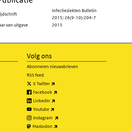
Infectieziekten Bulletin
ijdschrift
2015; 26(9-10):204-7
aar van uitgave
2015
Volg ons
Abonneren nieuwsbrieven
RSS feed
(externe link)
X Twitter
(externe link)
Facebook
(externe link)
LinkedIn
(externe link)
Youtube
(externe link)
Instagram
(externe link)
Mastodon