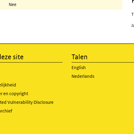
Nee
T
J
eze site
Talen
English
Nederlands
lijkheid
r en copyright
ed Vulnerability Disclosure
archief