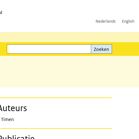
id
Nederlands
English
Zoeken
ink)
Zoeken
Auteurs
 Timen
Publicatie