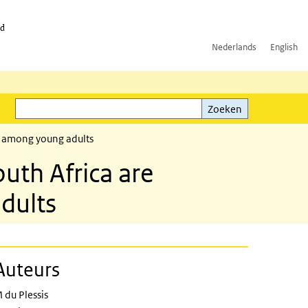
id
Nederlands
English
Zoeken
ink)
Zoeken
3 among young adults
uth Africa are
dults
Auteurs
 du Plessis