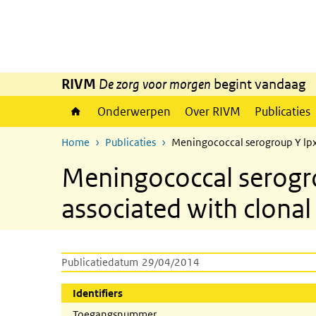
Overslaan en naar de inhoud gaan
Direct naar de hoofdnavigatie
RIVM
De zorg voor morgen
begint vandaag
Onderwerpen
Over RIVM
Publicaties
Home
Publicaties
Meningococcal serogroup Y lpx
Meningococcal serogro
associated with clona
Publicatiedatum
29/04/2014
Identifiers
Toegangsnummer