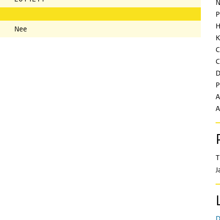
N
P
H
Nee
K
C
C
D
P
A
A
T
J
D