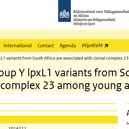
Rijksinstituut voor Volksgezondhe
en Milieu
Ministerie van Volksgezondheid,
Welzijn en Sport
(externe l
International
Contact
Agenda
MijnRIVM
L1 variants from South Africa are associated with clonal complex 2
up Y lpxL1 variants from So
l complex 23 among young a
M
2014211