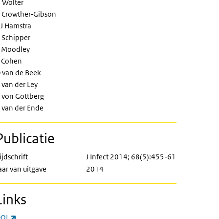
 Wolter
 Crowther-Gibson
J Hamstra
 Schipper
 Moodley
 Cohen
 van de Beek
 van der Ley
 von Gottberg
 van der Ende
Publicatie
ijdschrift
J Infect 2014; 68(5):455-61
aar van uitgave
2014
Links
(externe link)
OI