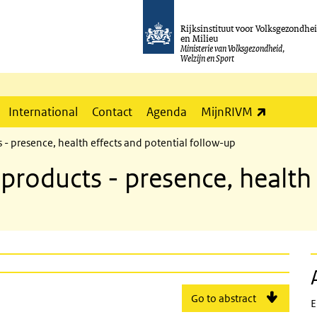
Rijksinstituut voor Volksgezondhe
en Milieu
Ministerie van Volksgezondheid,
Welzijn en Sport
(externe l
International
Contact
Agenda
MijnRIVM
s - presence, health effects and potential follow-up
 products - presence, health
Go to abstract
E