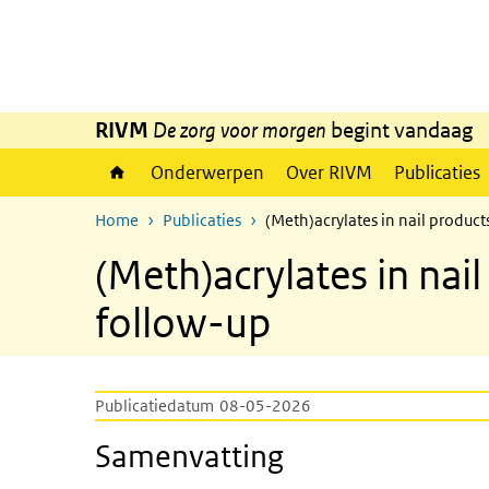
Overslaan en naar de inhoud gaan
Direct naar de hoofdnavigatie
RIVM
De zorg voor morgen
begint vandaag
Onderwerpen
Over RIVM
Publicaties
Home
Publicaties
(Meth)acrylates in nail product
(Meth)acrylates in nail
follow-up
Publicatiedatum
08-05-2026
Samenvatting