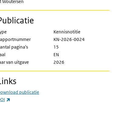
 Woutersen
Publicatie
ype
Kennisnotitie
apportnummer
KN-2026-0024
antal pagina's
15
aal
EN
aar van uitgave
2026
Links
ownload publicatie
(externe link)
OI