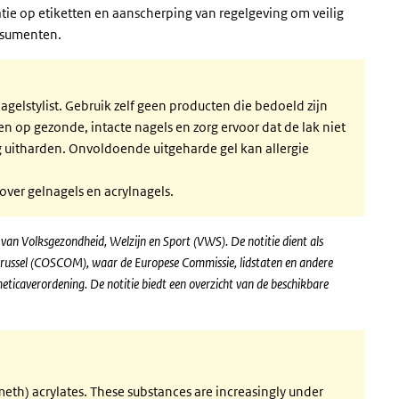
tie op etiketten en aanscherping van regelgeving om veilig
onsumenten.
gelstylist. Gebruik zelf geen producten die bedoeld zijn
en op gezonde, intacte nagels en zorg ervoor dat de lak niet
g uitharden. Onvoldoende uitgeharde gel kan allergie
(externe link)
over gelnagels en acrylnagels.
 van Volksgezondheid, Welzijn en Sport (VWS). De notitie dient als
 Brussel (COSCOM), waar de Europese Commissie, lidstaten en andere
ticaverordening. De notitie biedt een overzicht van de beschikbare
(meth) acrylates. These substances are increasingly under