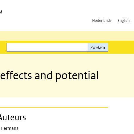
id
Nederlands
English
Zoeken
ink)
Zoeken
 effects and potential
Auteurs
 Hermans