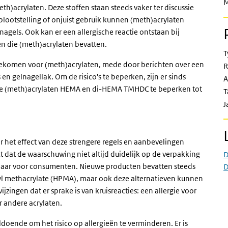
M
th)acrylaten. Deze stoffen staan steeds vaker ter discussie
blootstelling of onjuist gebruik kunnen (meth)acrylaten
nagels. Ook kan er een allergische reactie ontstaan bij
n die (meth)acrylaten bevatten.
T
gekomen voor (meth)acrylaten, mede door berichten over een
R
n gelnagellak. Om de risico's te beperken, zijn er sinds
A
 de (meth)acrylaten HEMA en di-HEMA TMHDC te beperken tot
T
J
r het effect van deze strengere regels en aanbevelingen
t dat de waarschuwing niet altijd duidelijk op de verpakking
D
gbaar voor consumenten. Nieuwe producten bevatten steeds
D
pyl methacrylate (HPMA), maar ook deze alternatieven kunnen
jzingen dat er sprake is van kruisreacties: een allergie voor
r andere acrylaten.
ldoende om het risico op allergieën te verminderen. Er is