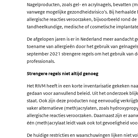
Nagelproducten, zoals gel- en acrylnagels, bevatten (me
vanwege mogelijke gezondheidsrisico's. Bij herhaalde 
allergische reacties veroorzaken, bijvoorbeeld rond de 
tandheelkundige, medische of cosmetische implantate
De afgelopen jaren is er in Nederland meer aandacht 
toename van allergieën door het gebruik van gelnagels e
september 2021 strengere regels om het gebruik van
professionals.
Strengere regels niet altijd genoeg
Het RIVM heeft in een korte inventarisatie gekeken naa
gedaan voor aanvullend beleid. Uit het onderzoek blijk
staat. Ook zijn deze producten nog eenvoudig verkrij
vaker alternatieve (meth)acrylaten, zoals hydroxypro
allergische reacties veroorzaken. Daarnaast zijn er aanwi
één (meth)acrylaat leidt vaak ook tot gevoeligheid voo
De huidige restricties en waarschuwingen lijken niet vo