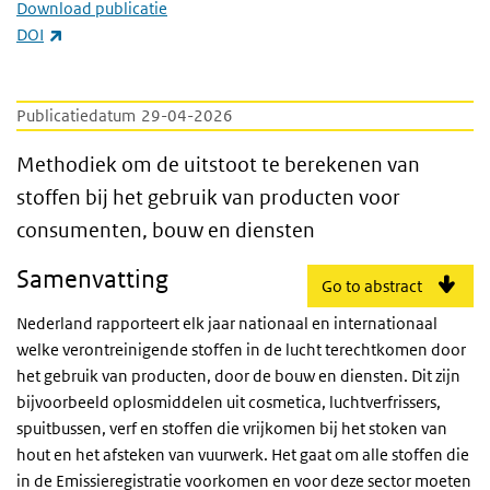
Download publicatie
(externe link)
DOI
Publicatiedatum
29-04-2026
Methodiek om de uitstoot te berekenen van
Methodiek om de uitstoot te berekenen van
stoffen bij het gebruik van producten voor
consumenten, bouw en diensten
Samenvatting
Go to abstract
Nederland rapporteert elk jaar nationaal en internationaal
welke verontreinigende stoffen in de lucht terechtkomen door
het gebruik van producten, door de bouw en diensten. Dit zijn
bijvoorbeeld oplosmiddelen uit cosmetica, luchtverfrissers,
spuitbussen, verf en stoffen die vrijkomen bij het stoken van
hout en het afsteken van vuurwerk. Het gaat om alle stoffen die
in de Emissieregistratie voorkomen en voor deze sector moeten