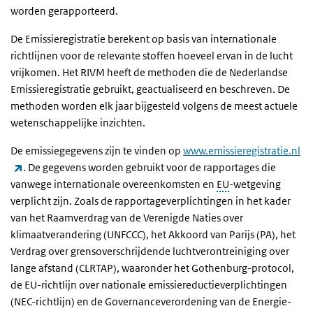
worden gerapporteerd.
De Emissieregistratie berekent op basis van internationale
richtlijnen voor de relevante stoffen hoeveel ervan in de lucht
vrijkomen. Het RIVM heeft de methoden die de Nederlandse
Emissieregistratie gebruikt, geactualiseerd en beschreven. De
methoden worden elk jaar bijgesteld volgens de meest actuele
wetenschappelijke inzichten.
De emissiegegevens zijn te vinden op
www.emissieregistratie.nl
(externe link)
. De gegevens worden gebruikt voor de rapportages die
vanwege internationale overeenkomsten en
EU
-wetgeving
verplicht zijn. Zoals de rapportageverplichtingen in het kader
van het Raamverdrag van de Verenigde Naties over
klimaatverandering (UNFCCC), het Akkoord van Parijs (PA), het
Verdrag over grensoverschrijdende luchtverontreiniging over
lange afstand (CLRTAP), waaronder het Gothenburg-protocol,
de EU-richtlijn over nationale emissiereductieverplichtingen
(NEC-richtlijn) en de Governanceverordening van de Energie-