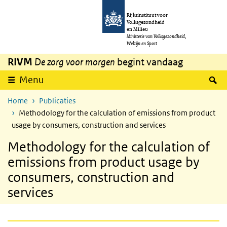
Overslaan en naar de inhoud gaan
Direct naar de hoofdnavigatie
Rijksinstituut voor
Volksgezondheid
en Milieu
Ministerie van Volksgezondheid,
Welzijn en Sport
RIVM
De zorg voor morgen
begint vandaag
Z
Menu
Home
Publicaties
Methodology for the calculation of emissions from product
usage by consumers, construction and services
Methodology for the calculation of
emissions from product usage by
consumers, construction and
services