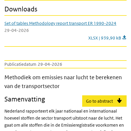
Downloads
Set of tables Methodology report transport ER 1990-2024
29-04-2026
Set of tables Methodo
XLSX | 939,90 kB
Publicatiedatum
29-04-2026
Methodiek om emissies naar lucht te berek
Methodiek om emissies naar lucht te berekenen
van de transportsector
Samenvatting
Go to abstract
Nederland rapporteert elk jaar nationaal en internationaal
hoeveel stoffen de sector transport uitstoot naar de lucht. Het
gaat om alle stoffen die in de Emissieregistratie voorkomen en