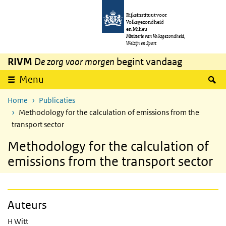
Overslaan en naar de inhoud gaan
Direct naar de hoofdnavigatie
Rijksinstituut voor
Volksgezondheid
en Milieu
Ministerie van Volksgezondheid,
Welzijn en Sport
RIVM
De zorg voor morgen
begint vandaag
Z
Menu
Home
Publicaties
Methodology for the calculation of emissions from the
transport sector
Methodology for the calculation of
emissions from the transport sector
Auteurs
H Witt