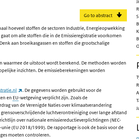
J
R
Go to abstract
S
B
onaal hoeveel stoffen de sectoren Industrie, Energieopwekking
K
 gaat om alle stoffen die in de Emissieregistratie voorkomen
B
enk aan broeikasgassen en stoffen die grootschalige
O
oden waarmee de uitstoot wordt berekend. De methoden worden
appelijke inzichten. De emissieberekeningen worden
T
R
(externe link)
tratie.nl
. De gegevens worden gebruikt voor de
A
ten en
EU
-wetgeving verplicht zijn. Zoals de
T
rdrag van de Verenigde Naties over klimaatverandering
J
r grensoverschrijdende luchtverontreiniging over lange afstand
chtlijn over nationale emissiereductieverplichtingen (NEC-
-unie (EU 2018/1999). De rapportage is ook de basis voor de
ages moeten controleren.
D