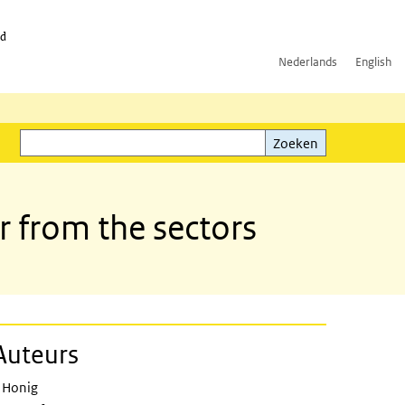
id
Nederlands
English
Zoeken
ink)
Zoeken
r from the sectors
Auteurs
sectoren Energie, Industrie en Afval
 Honig