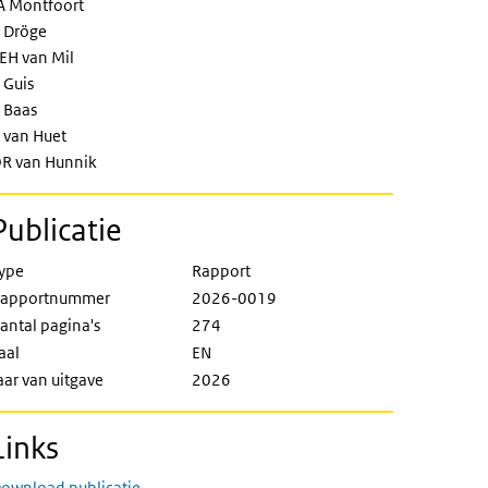
A Montfoort
 Dröge
EH van Mil
 Guis
 Baas
 van Huet
R van Hunnik
Publicatie
ype
Rapport
apportnummer
2026-0019
antal pagina's
274
aal
EN
aar van uitgave
2026
Links
ownload publicatie