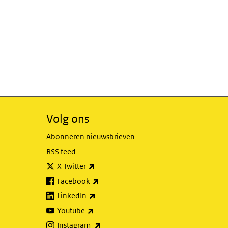
Volg ons
Abonneren nieuwsbrieven
RSS feed
(externe link)
X Twitter
(externe link)
Facebook
(externe link)
LinkedIn
(externe link)
Youtube
(externe link)
Instagram