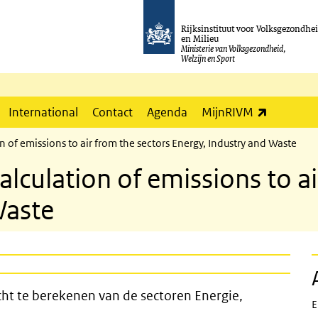
Rijksinstituut voor Volksgezondhe
en Milieu
Ministerie van Volksgezondheid,
Welzijn en Sport
(externe l
International
Contact
Agenda
MijnRIVM
 of emissions to air from the sectors Energy, Industry and Waste
lculation of emissions to ai
Waste
sies naar lucht te berekenen van de 
ht te berekenen van de sectoren Energie,
E