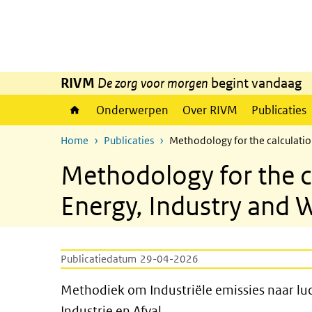
Overslaan en naar de inhoud gaan
Direct naar de hoofdnavigatie
RIVM
De zorg voor morgen
begint vandaag
Onderwerpen
Over RIVM
Publicaties
Home
Publicaties
Methodology for the calculation
Methodology for the ca
Energy, Industry and 
Publicatiedatum
29-04-2026
Methodiek om Industriële emis
Methodiek om Industriële emissies naar luc
Industrie en Afval