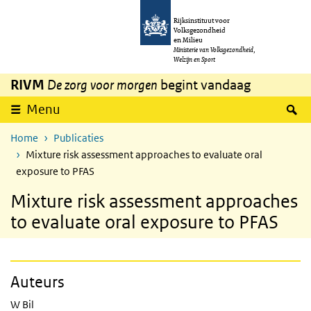
Overslaan en naar de inhoud gaan
Direct naar de hoofdnavigatie
Rijksinstituut voor
Volksgezondheid
en Milieu
Ministerie van Volksgezondheid,
Welzijn en Sport
RIVM
De zorg voor morgen
begint vandaag
Z
Menu
Home
Publicaties
Mixture risk assessment approaches to evaluate oral
exposure to PFAS
Mixture risk assessment approaches
to evaluate oral exposure to PFAS
Auteurs
W Bil