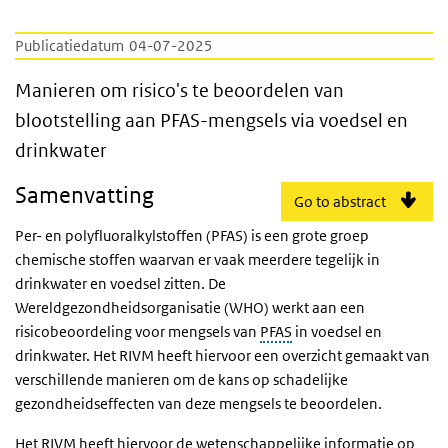
Publicatiedatum
04-07-2025
Manieren om risico's te beoordelen van blo
Manieren om risico's te beoordelen van
blootstelling aan PFAS-mengsels via voedsel en
drinkwater
Samenvatting
Go to abstract
Per- en polyfluoralkylstoffen (PFAS) is een grote groep
chemische stoffen waarvan er vaak meerdere tegelijk in
drinkwater en voedsel zitten. De
Wereldgezondheidsorganisatie (WHO) werkt aan een
risicobeoordeling voor mengsels van
PFAS
in voedsel en
drinkwater. Het RIVM heeft hiervoor een overzicht gemaakt van
verschillende manieren om de kans op schadelijke
gezondheidseffecten van deze mengsels te beoordelen.
Het RIVM heeft hiervoor de wetenschappelijke informatie op