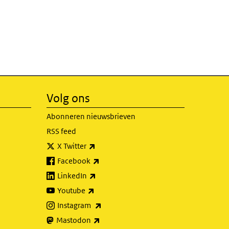
Volg ons
Abonneren nieuwsbrieven
RSS feed
(externe link)
X Twitter
(externe link)
Facebook
(externe link)
LinkedIn
(externe link)
Youtube
(externe link)
Instagram
(externe link)
Mastodon