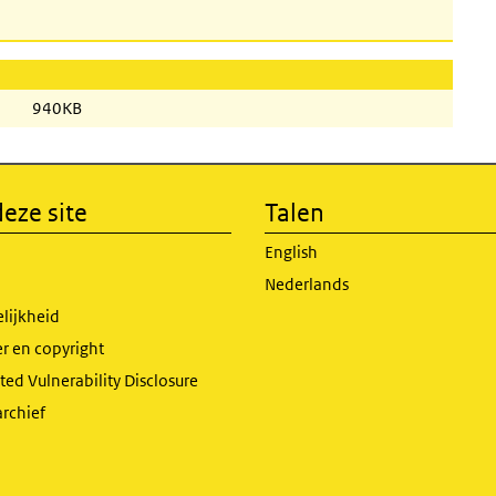
940KB
eze site
Talen
English
Nederlands
lijkheid
r en copyright
ed Vulnerability Disclosure
archief