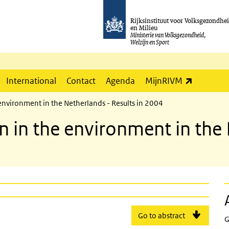
Rijksinstituut voor Volksgezondhe
en Milieu
Ministerie van Volksgezondheid,
Welzijn en Sport
(externe l
International
Contact
Agenda
MijnRIVM
 environment in the Netherlands - Results in 2004
n in the environment in the
Go to abstract
G