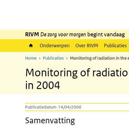
Overslaan en naar de inhoud gaan
Direct naar de hoofdnavigatie
RIVM
De zorg voor morgen
begint vandaag
Onderwerpen
Over RIVM
Publicaties
Home
Publicaties
Monitoring of radiation in the
Monitoring of radiatio
in 2004
Publicatiedatum
14/04/2006
Samenvatting