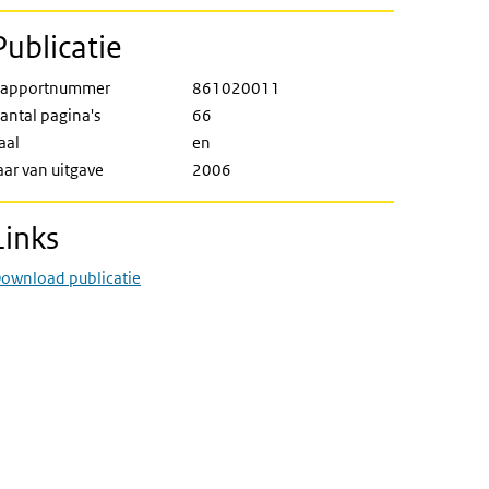
Publicatie
apportnummer
861020011
antal pagina's
66
aal
en
aar van uitgave
2006
Links
ownload publicatie