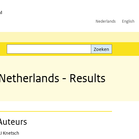
id
Nederlands
English
Zoeken
ink)
Zoeken
 Netherlands - Results
Auteurs
J Knetsch