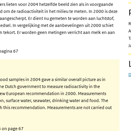
rs lieten voor 2004 hetzelfde beeld zien als in voorgaande
 om de radioactiviteit in het milieu te meten. In 2000 is deze
aangescherpt. Er dient nu gemeten te worden aan luchtstof,
R
edsel. In vergelijking met de aanbevelingen uit 2000 schiet
A
tekort. Er worden geen metingen verricht aan melk en aan
T
J
 pagina 67
D
d samples in 2004 gave a similar overall picture as in
the Dutch government to measure radioactivity in the
a new European recommendation in 2000. Measurements
on, surface water, seawater, drinking water and food. The
th this recommendation. Measurements are not carried out
6 on page 67