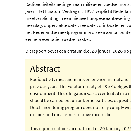
Radioactiviteitsmetingen aan milieu- en voedselmonste
jaren. Het Euratom Verdrag uit 1957 verplicht Nederland
meetverplichting in een nieuwe Europese aanbeveling 
neerslag, oppervlaktewater, zeewater, drinkwater en vo
het Nederlandse meetprogramma op een aantal punten 
een representatief voedselpakket.
Dit rapport bevat een erratum d.d. 20 januari 2026 op
Abstract
Radioactivity measurements on environmental and foo
previous years. The Euratom Treaty of 1957 obliges 
environment. This obligation was accentuated in 
should be carried out on airborne particles, depositi
Dutch monitoring program does not fully comply wi
on milk and on a representative mixed diet.
This report contains an erratum d.d. 20 January 202