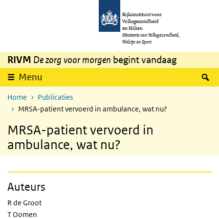
Overslaan en naar de inhoud gaan
Direct naar de hoofdnavigatie
Rijksinstituut voor
Volksgezondheid
en Milieu
Ministerie van Volksgezondheid,
Welzijn en Sport
RIVM
De zorg voor morgen
begint vandaag
Z
Menu
Home
Publicaties
MRSA-patient vervoerd in ambulance, wat nu?
MRSA-patient vervoerd in
ambulance, wat nu?
Auteurs
R de Groot
T Oomen