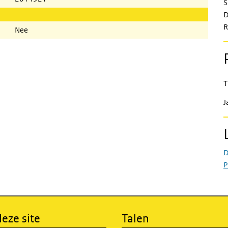
S
D
R
Nee
T
J
D
P
eze site
Talen