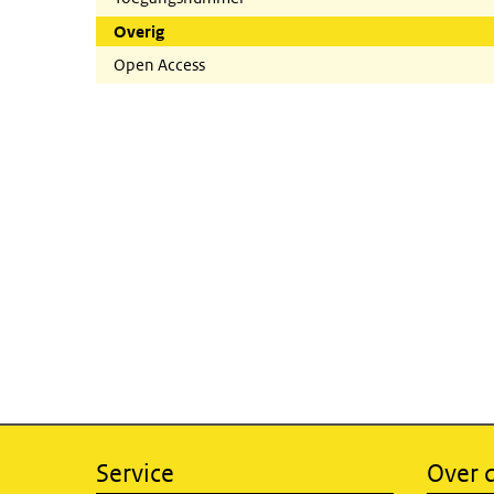
Overig
Open Access
Service
Over d