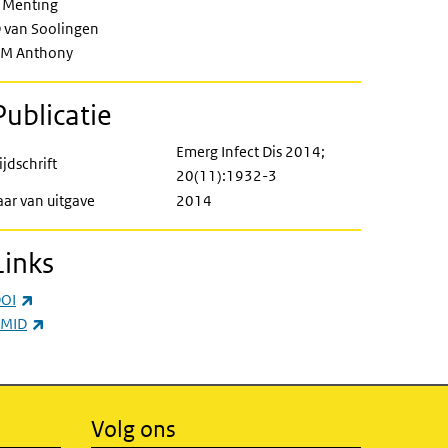
 Menting
 van Soolingen
M Anthony
Publicatie
Emerg Infect Dis 2014;
ijdschrift
20(11):1932-3
aar van uitgave
2014
Links
(externe link)
OI
(externe link)
MID
Volg ons