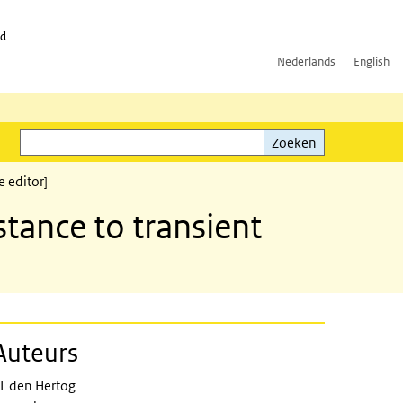
id
Nederlands
English
Zoeken
ink)
Zoeken
e editor]
tance to transient
Auteurs
L den Hertog