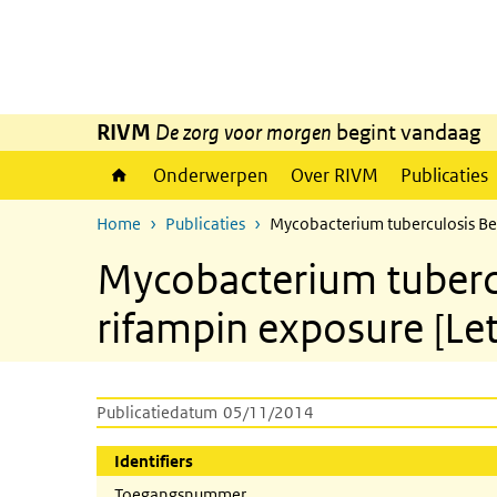
Overslaan en naar de inhoud gaan
Direct naar de hoofdnavigatie
RIVM
De zorg voor morgen
begint vandaag
Onderwerpen
Over RIVM
Publicaties
Home
Publicaties
Mycobacterium tuberculosis Beij
Mycobacterium tubercu
rifampin exposure [Lett
Publicatiedatum
05/11/2014
Identifiers
Toegangsnummer