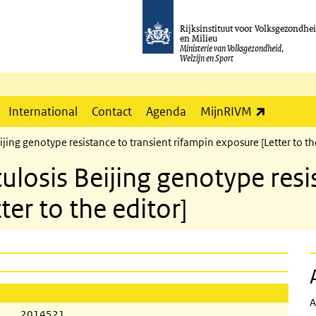
Rijksinstituut voor Volksgezondhe
en Milieu
Ministerie van Volksgezondheid,
Welzijn en Sport
(externe l
International
Contact
Agenda
MijnRIVM
ing genotype resistance to transient rifampin exposure [Letter to th
losis Beijing genotype resis
er to the editor]
A
2014521