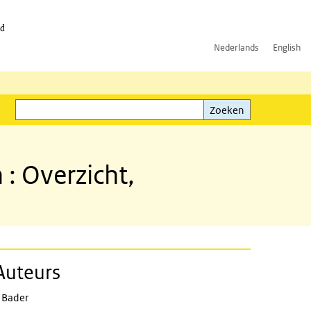
id
Nederlands
English
Zoeken
ink)
Zoeken
: Overzicht,
Auteurs
 Bader