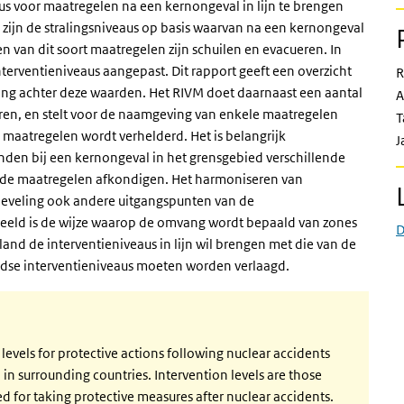
s voor maatregelen na een kernongeval in lijn te brengen
zijn de stralingsniveaus op basis waarvan na een kernongeval
an dit soort maatregelen zijn schuilen en evacueren. In
terventieniveaus aangepast. Dit rapport geeft een overzicht
R
ng achter deze waarden. Het RIVM doet daarnaast een aantal
A
ren, en stelt voor de naamgeving van enkele maatregelen
T
 maatregelen wordt verhelderd. Het is belangrijk
J
anden bij een kernongeval in het grensgebied verschillende
ende maatregelen afkondigen. Het harmoniseren van
anbeveling ook andere uitgangspunten van de
beeld is de wijze waarop de omvang wordt bepaald van zones
D
d de interventieniveaus in lijn wil brengen met die van de
dse interventieniveaus moeten worden verlaagd.
vels for protective actions following nuclear accidents
 in surrounding countries. Intervention levels are those
d for taking protective measures after nuclear accidents.