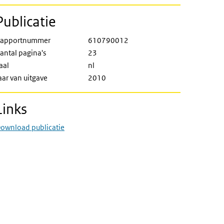
Publicatie
apportnummer
610790012
antal pagina's
23
aal
nl
aar van uitgave
2010
Links
ownload publicatie