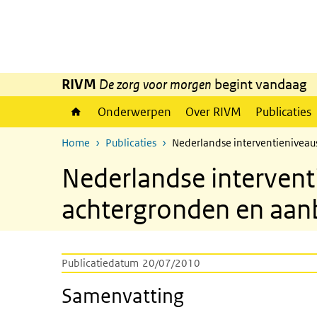
Overslaan en naar de inhoud gaan
Direct naar de hoofdnavigatie
RIVM
De zorg voor morgen
begint vandaag
Onderwerpen
Over RIVM
Publicaties
Home
Publicaties
Nederlandse interventieniveau
Nederlandse interventi
achtergronden en aan
Publicatiedatum
20/07/2010
Samenvatting