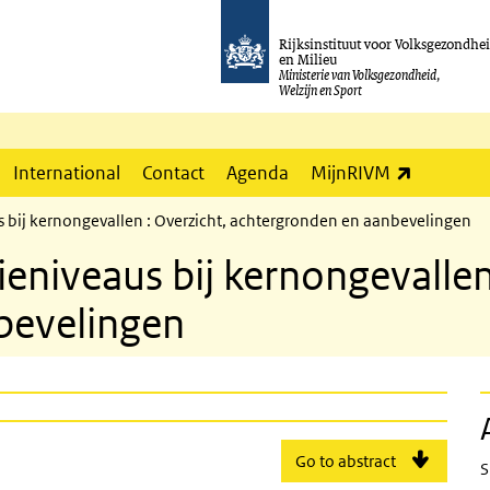
Rijksinstituut voor Volksgezondhe
en Milieu
Ministerie van Volksgezondheid,
Welzijn en Sport
(externe l
International
Contact
Agenda
MijnRIVM
s bij kernongevallen : Overzicht, achtergronden en aanbevelingen
eniveaus bij kernongevallen 
bevelingen
Go to abstract
S