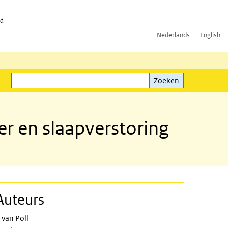
id
Nederlands
English
Zoeken
ink)
Zoeken
 en slaapverstoring
Auteurs
nd sleep disturbance in 2024
 van Poll