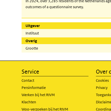
In 2024, over 3,285 residents of the Netherlands age
outcomes of a questionnaire survey.
Uitgever
Instituut
Overig
Grootte
Service
Over d
Contact
Cookies
Persinformatie
Privacy
Werken bij het RIVM
Toeganke
Klachten
Disclaime
Woo-verzoeken bij het RIVM
Coordinat