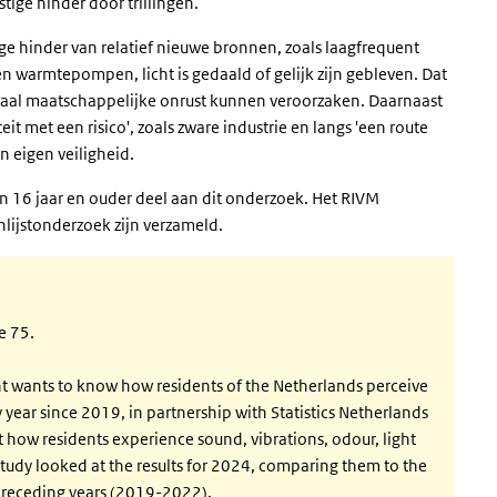
stige hinder door trillingen.
ge hinder van relatief nieuwe bronnen, zoals laagfrequent
n warmtepompen, licht is gedaald of gelijk zijn gebleven. Dat
kaal maatschappelijke onrust kunnen veroorzaken. Daarnaast
it met een risico', zoals zware industrie en langs 'een route
un eigen veiligheid.
 16 jaar en ouder deel aan dit onderzoek. Het RIVM
nlijstonderzoek zijn verzameld.
e 75.
t wants to know how residents of the Netherlands perceive
year since 2019, in partnership with Statistics Netherlands
 how residents experience sound, vibrations, odour, light
study looked at the results for 2024, comparing them to the
r preceding years (2019-2022).