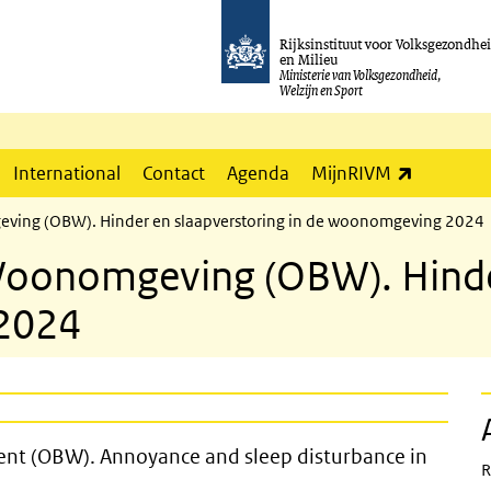
Rijksinstituut voor Volksgezondhe
en Milieu
Ministerie van Volksgezondheid,
Welzijn en Sport
(externe l
International
Contact
Agenda
MijnRIVM
ving (OBW). Hinder en slaapverstoring in de woonomgeving 2024
oonomgeving (OBW). Hinder
2024
Home Environment (OBW). Annoyance a
ent (OBW). Annoyance and sleep disturbance in
R