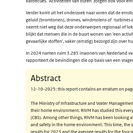
barbecues. 'Activiteiten van buren' zorgen ook voor ern
Verder komt uit het onderzoek naar voren dat de ernsti
geluid (bromtonen), drones, windmolens of -turbines e
neemt niet weg dat deze onderwerpen regionaal of lo
blijkt dat mensen die in de buurt wonen van 'een activite
gevaarlijke stoffen', vaker (ernstig) bezorgd zijn over h
In 2024 namen ruim 3.285 inwoners van Nederland van
rapporteert de bevindingen die op basis van een vrage
Abstract
12-10-2025: this report contains an erratum on pag
The Ministry of Infrastructure and Water Managemen
their home environment. RIVM has studied this every 
(CBS). Among other things, RIVM has been looking at
and safety in the home environment. This time, the 
results for 2023 and the average results for the fou