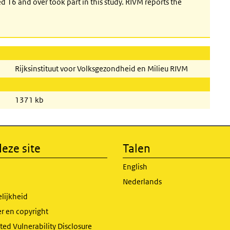
d 16 and over took part in this study. RIVM reports the
Rijksinstituut voor Volksgezondheid en Milieu RIVM
1371 kb
eze site
Talen
English
Nederlands
lijkheid
r en copyright
ed Vulnerability Disclosure