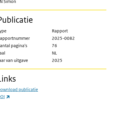
N Simon
Publicatie
ype
Rapport
apportnummer
2025-0082
antal pagina's
76
aal
NL
aar van uitgave
2025
Links
ownload publicatie
(externe link)
OI