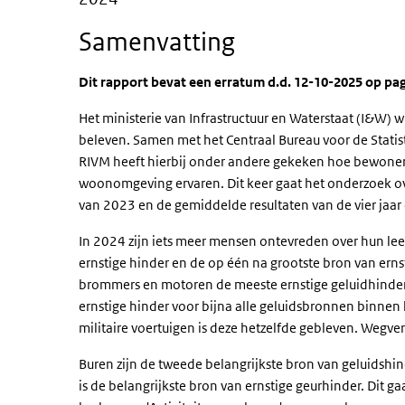
Samenvatting
Dit rapport bevat een erratum d.d. 12-10-2025 op pa
Het ministerie van Infrastructuur en Waterstaat (I&W
beleven. Samen met het Centraal Bureau voor de Statist
RIVM heeft hierbij onder andere gekeken hoe bewoners ge
woonomgeving ervaren. Dit keer gaat het onderzoek ove
van 2023 en de gemiddelde resultaten van de vier jaa
In 2024 zijn iets meer mensen ontevreden over hun lee
ernstige hinder en de op één na grootste bron van ern
brommers en motoren de meeste ernstige geluidhinder 
ernstige hinder voor bijna alle geluidsbronnen binnen
militaire voertuigen is deze hetzelfde gebleven. Wegver
Buren zijn de tweede belangrijkste bron van geluidshind
is de belangrijkste bron van ernstige geurhinder. Dit 