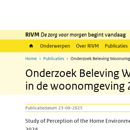
Overslaan en naar de inhoud gaan
Direct naar de hoofdnavigatie
RIVM
De zorg voor morgen
begint vandaag
Onderwerpen
Over RIVM
Publicaties
Home
Publicaties
Onderzoek Beleving Woonomge
Onderzoek Beleving W
in de woonomgeving 
Publicatiedatum
23-09-2025
Study of Perception of the 
Study of Perception of the Home Environm
2024