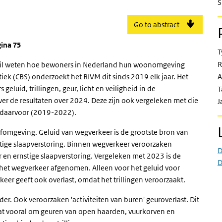
S
Go to abstract
gina 75
T
R
) wil weten hoe bewoners in Nederland hun woonomgeving
iek (CBS) onderzoekt het RIVM dit sinds 2019 elk jaar. Het
A
luid, trillingen, geur, licht en veiligheid in de
T
r de resultaten over 2024. Deze zijn ook vergeleken met die
J
r daarvoor (2019-2022).
fomgeving. Geluid van wegverkeer is de grootste bron van
stige slaapverstoring. Binnen wegverkeer veroorzaken
D
en ernstige slaapverstoring. Vergeleken met 2023 is de
D
 het wegverkeer afgenomen. Alleen voor het geluid voor
keer geeft ook overlast, omdat het trillingen veroorzaakt.
er. Ook veroorzaken 'activiteiten van buren' geuroverlast. Dit
gaat vooral om geuren van open haarden, vuurkorven en