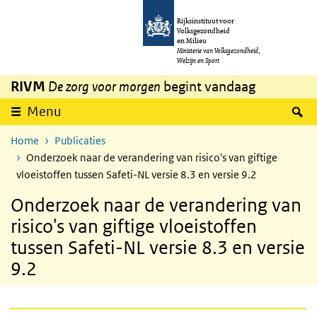
Overslaan en naar de inhoud gaan
Direct naar de hoofdnavigatie
Rijksinstituut voor
Volksgezondheid
en Milieu
Ministerie van Volksgezondheid,
Welzijn en Sport
RIVM
De zorg voor morgen
begint vandaag
Z
Menu
Home
Publicaties
Onderzoek naar de verandering van risico's van giftige
vloeistoffen tussen Safeti-NL versie 8.3 en versie 9.2
Onderzoek naar de verandering van
risico's van giftige vloeistoffen
tussen Safeti-NL versie 8.3 en versie
9.2