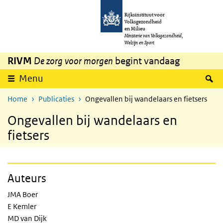
Overslaan en naar de inhoud gaan
Direct naar de hoofdnavigatie
Rijksinstituut voor
Volksgezondheid
en Milieu
Ministerie van Volksgezondheid,
Welzijn en Sport
RIVM
De zorg voor morgen
begint vandaag
Z
Menu
Home
Publicaties
Ongevallen bij wandelaars en fietsers
Ongevallen bij wandelaars en
fietsers
Auteurs
JMA Boer
E Kemler
MD van Dijk