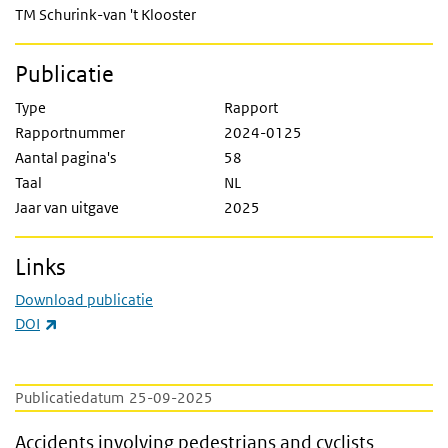
TM Schurink-van 't Klooster
Publicatie
Type
Rapport
Rapportnummer
2024-0125
Aantal pagina's
58
Taal
NL
Jaar van uitgave
2025
Links
Download publicatie
(externe link)
DOI
Publicatiedatum
25-09-2025
Accidents involving pedestrians and cyclists
Accidents involving pedestrians and cyclists