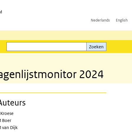
id
Nederlands
English
Zoeken
ink)
Zoeken
agenlijstmonitor 2024
Auteurs
 Kroese
 Boer
 van Dijk