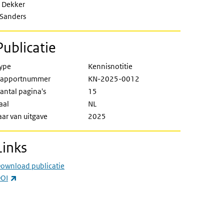
 Dekker
 Sanders
Publicatie
ype
Kennisnotitie
apportnummer
KN-2025-0012
antal pagina's
15
aal
NL
aar van uitgave
2025
Links
ownload publicatie
(externe link)
OI