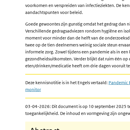
voorkomen en verspreiden van infectieziekten. De kenni
aandachtspunten voor beleid.
Goede gewoontes zijn gunstig omdat het gedrag dan ni
Verschillende gedragsadviezen rondom hygiëne en isolati
moment voor minder dan de helft van de onderzoeksd
twee op de tien deelnemers weinig sociale steun ervaa
informele zorg. Zowel tijdens een pandemie als in een 
gezondheidsuitkomsten. Verder blijkt dat ruim één o
eten/drinken/medicatie heeft om drie dagen vooruit te
Deze kennisnotitie is in het Engels vertaald:
Pandemic P
monitor
03-04-2026: Dit document is op 10 september 2025 tec
toegankelijkheid. De inhoud en vormgeving zijn ongew