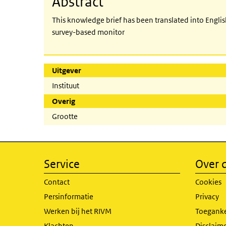
Abstract
This knowledge brief has been translated into Engli
survey-based monitor
Uitgever
Instituut
Overig
Grootte
Service
Over d
Contact
Cookies
Persinformatie
Privacy
Werken bij het RIVM
Toeganke
Klachten
Disclaime