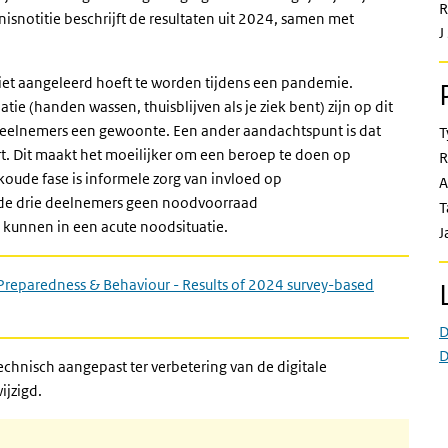
R
snotitie beschrijft de resultaten uit 2024, samen met
J
et aangeleerd hoeft te worden tijdens een pandemie.
e (handen wassen, thuisblijven als je ziek bent) zijn op dit
eelnemers een gewoonte. Een ander aandachtspunt is dat
T
rt. Dit maakt het moeilijker om een beroep te doen op
R
koude fase is informele zorg van invloed op
A
p de drie deelnemers geen noodvoorraad
T
 kunnen in een acute noodsituatie.
J
reparedness & Behaviour - Results of 2024 survey-based
D
D
hnisch aangepast ter verbetering van de digitale
ijzigd.