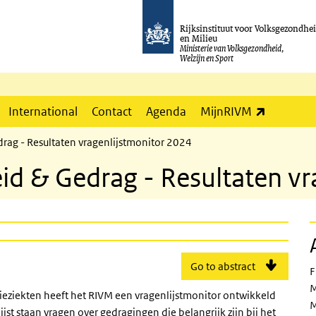
Rijksinstituut voor Volksgezondhe
en Milieu
Ministerie van Volksgezondheid,
Welzijn en Sport
(externe l
International
Contact
Agenda
MijnRIVM
ag - Resultaten vragenlijstmonitor 2024
d & Gedrag - Resultaten vr
Go to abstract
F
M
tieziekten heeft het RIVM een vragenlijstmonitor ontwikkeld
M
st staan vragen over gedragingen die belangrijk zijn bij het