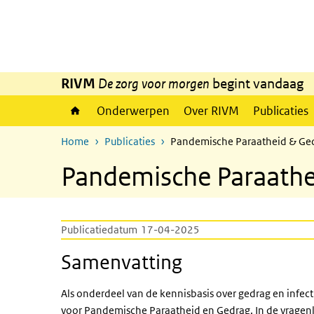
Overslaan en naar de inhoud gaan
Direct naar de hoofdnavigatie
RIVM
De zorg voor morgen
begint vandaag
Onderwerpen
Over RIVM
Publicaties
Home
Publicaties
Pandemische Paraatheid & Gedr
Pandemische Paraathei
Publicatiedatum
17-04-2025
Samenvatting
Als onderdeel van de kennisbasis over gedrag en infec
voor Pandemische Paraatheid en Gedrag. In de vragenlij