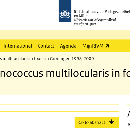
Rijksinstituut voor Volksgezondhe
en Milieu
Ministerie van Volksgezondheid,
Welzijn en Sport
(externe l
International
Contact
Agenda
MijnRIVM
s multilocularis in foxes in Groningen 1998-2000
nococcus multilocularis in 
Go to abstract
J