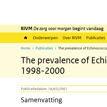
Overslaan en naar de inhoud gaan
Direct naar de hoofdnavigatie
RIVM
De zorg voor morgen
begint vandaag
Onderwerpen
Over RIVM
Publicaties
Home
Publicaties
The prevalence of Echinococcu
The prevalence of Echi
1998-2000
Publicatiedatum
16/03/2001
Samenvatting