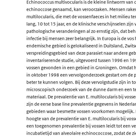
Echinococcus multivocularis is de kleine lintworm van d
echinoccose genaamd, kan veroorzaken. Mensen raken
multilocularis, die met de vossenfaeces in het milieu t
lang, 10 tot 15 jaar, en de klinische verschijnselen zij
pathologische veranderingen al zo ernstig zijn, dat beh
infectie bij mensen zeer belangrijk. In Europa is de vos
endemische gebied is gelokaliseerd in Duitsland, Zwits
verspreidingsgebied van deze parasiet naar andere geb
inventariserende studie, uitgevoerd tussen 1996 en 19
vossen gevonden in een gebied in Groningen. Omdat het
in oktober 1998 een vervolgonderzoek gestart om de pre
beter te kunnen volgen. Bij deze vervolgstudie zijn in 
microscopisch onderzoek van de dunne darm en een tes
materiaal. De prevalentie van E. multilocularis bij vo
zijn de eerse base line prevalentie gegevens in Nederlan
gebieden waar besmette vossen voorkomen mogelijk. He
hoogte van de prevalentie van E. multilocularis bij vos
een toegenomen prevalentie bij vossen leidt tot een 
incubatietijd van alveolaire echinococcose, zodat de 