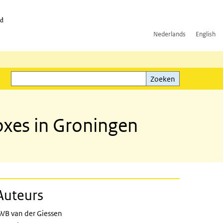
id
Nederlands
English
Zoeken
ink)
Zoeken
foxes in Groningen
Auteurs
WB van der Giessen