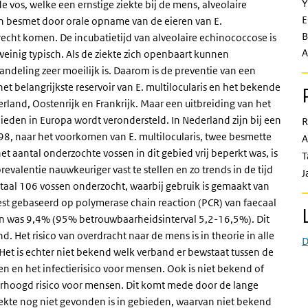
Y
e vos, welke een ernstige ziekte bij de mens, alveolaire
E
 besmet door orale opname van de eieren van E.
B
erecht komen. De incubatietijd van alveolaire echinococcose is
A
n weinig typisch. Als de ziekte zich openbaart kunnen
andeling zeer moeilijk is. Daarom is de preventie van een
 het belangrijkste reservoir van E. multilocularis en het bekende
erland, Oostenrijk en Frankrijk. Maar een uitbreiding van het
ieden in Europa wordt verondersteld. In Nederland zijn bij een
R
98, naar het voorkomen van E. multilocularis, twee besmette
A
 aantal onderzochte vossen in dit gebied vrij beperkt was, is
T
valentie nauwkeuriger vast te stellen en zo trends in de tijd
J
totaal 106 vossen onderzocht, waarbij gebruik is gemaakt van
t gebaseerd op polymerase chain reaction (PCR) van faecaal
ssen was 9,4% (95% betrouwbaarheidsinterval 5,2-16,5%). Dit
d. Het risico van overdracht naar de mens is in theorie in alle
D
t is echter niet bekend welk verband er bewstaat tussen de
sen en het infectierisico voor mensen. Ook is niet bekend of
verhoogd risico voor mensen. Dit komt mede door de lange
ziekte nog niet gevonden is in gebieden, waarvan niet bekend