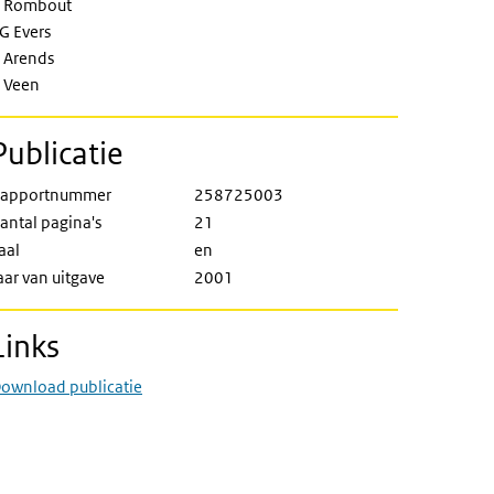
 Rombout
G Evers
 Arends
 Veen
Publicatie
apportnummer
258725003
antal pagina's
21
aal
en
aar van uitgave
2001
Links
ownload publicatie