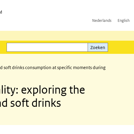
id
Nederlands
English
Zoeken
ink)
Zoeken
nd soft drinks consumption at specific moments during
ity: exploring the
d soft drinks