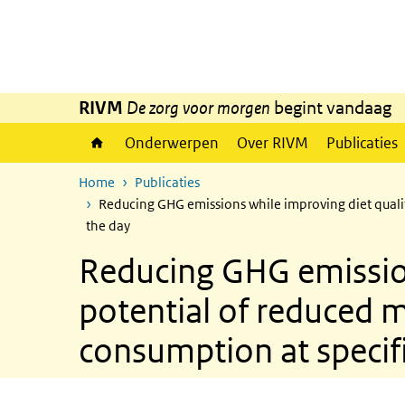
Overslaan en naar de inhoud gaan
Direct naar de hoofdnavigatie
RIVM
De zorg voor morgen
begint vandaag
Onderwerpen
Over RIVM
Publicaties
Home
Publicaties
Reducing GHG emissions while improving diet qualit
the day
Reducing GHG emission
potential of reduced m
consumption at specif