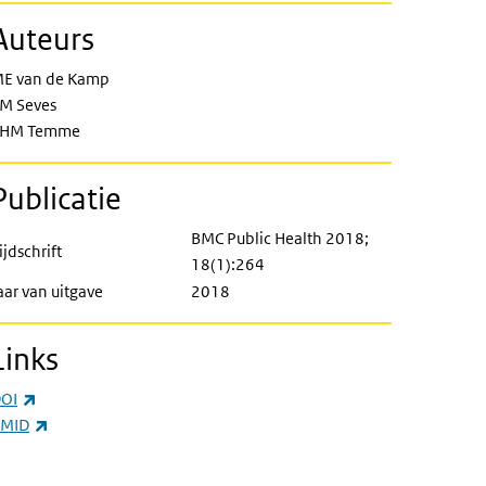
Auteurs
E van de Kamp
M Seves
EHM Temme
Publicatie
BMC Public Health 2018;
ijdschrift
18(1):264
aar van uitgave
2018
Links
(externe link)
OI
(externe link)
MID