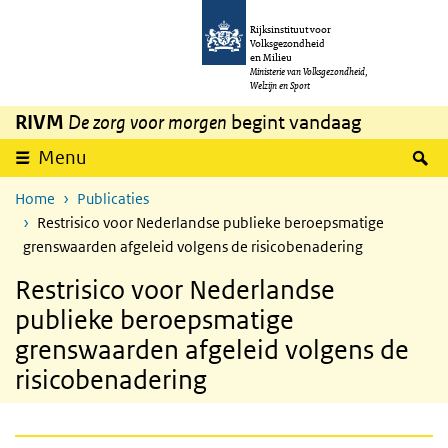
Overslaan en naar de inhoud gaan
Direct naar de hoofdnavigatie
Rijksinstituut voor
Volksgezondheid
en Milieu
Ministerie van Volksgezondheid,
Welzijn en Sport
RIVM
De zorg voor morgen
begint vandaag
Z
Menu
Home
Publicaties
Restrisico voor Nederlandse publieke beroepsmatige
grenswaarden afgeleid volgens de risicobenadering
Restrisico voor Nederlandse
publieke beroepsmatige
grenswaarden afgeleid volgens de
risicobenadering