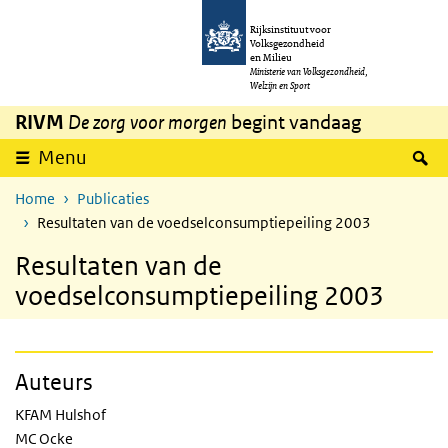
Overslaan en naar de inhoud gaan
Direct naar de hoofdnavigatie
Rijksinstituut voor
Volksgezondheid
en Milieu
Ministerie van Volksgezondheid,
Welzijn en Sport
RIVM
De zorg voor morgen
begint vandaag
Z
Menu
Home
Publicaties
Resultaten van de voedselconsumptiepeiling 2003
Resultaten van de
voedselconsumptiepeiling 2003
Auteurs
KFAM Hulshof
MC Ocke