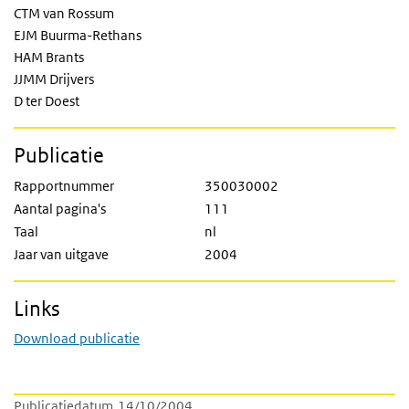
CTM van Rossum
EJM Buurma-Rethans
HAM Brants
JJMM Drijvers
D ter Doest
Publicatie
Rapportnummer
350030002
Aantal pagina's
111
Taal
nl
Jaar van uitgave
2004
Links
Download publicatie
Publicatiedatum
14/10/2004