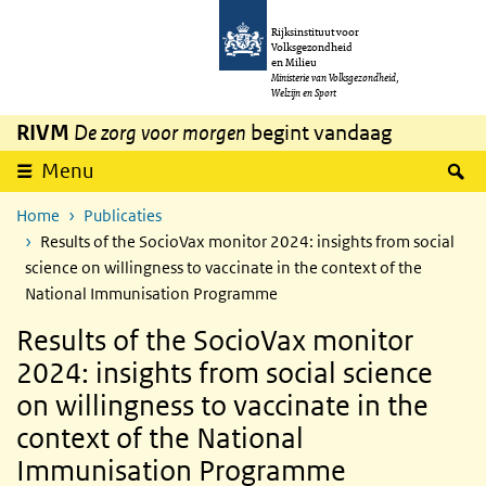
Overslaan en naar de inhoud gaan
Direct naar de hoofdnavigatie
Rijksinstituut voor
Volksgezondheid
en Milieu
Ministerie van Volksgezondheid,
Welzijn en Sport
RIVM
De zorg voor morgen
begint vandaag
Z
Menu
Home
Publicaties
Results of the SocioVax monitor 2024: insights from social
science on willingness to vaccinate in the context of the
National Immunisation Programme
Results of the SocioVax monitor
2024: insights from social science
on willingness to vaccinate in the
context of the National
Immunisation Programme