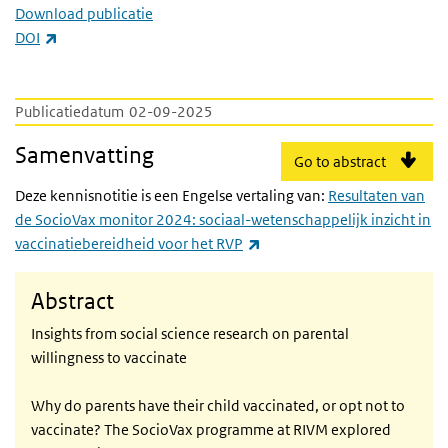
Download publicatie
(externe link)
DOI
Publicatiedatum
02-09-2025
Samenvatting
Go to abstract
Deze kennisnotitie is een Engelse vertaling van:
Resultaten van
de SocioVax monitor 2024: sociaal-wetenschappelijk inzicht in
(externe link)
vaccinatiebereidheid voor het RVP
Abstract
Insights from social science research on parental
willingness to vaccinate
Why do parents have their child vaccinated, or opt not to
vaccinate? The SocioVax programme at RIVM explored