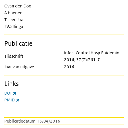
C van den Dool
A Haenen
T Leenstra
J Wallinga
Publicatie
Infect Control Hosp Epidemiol
Tijdschrift
2016; 37(7):761-7
Jaar van uitgave
2016
Links
(externe link)
DOI
(externe link)
PMID
Publicatiedatum
13/04/2016