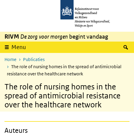
Overslaan en naar de inhoud gaan
Direct naar de hoofdnavigatie
Rijksinstituut voor
Volksgezondheid
en Milieu
Ministerie van Volksgezondheid,
Welzijn en Sport
RIVM
De zorg voor morgen
begint vandaag
Z
Menu
Home
Publicaties
The role of nursing homes in the spread of antimicrobial
resistance over the healthcare network
The role of nursing homes in the
spread of antimicrobial resistance
over the healthcare network
Auteurs