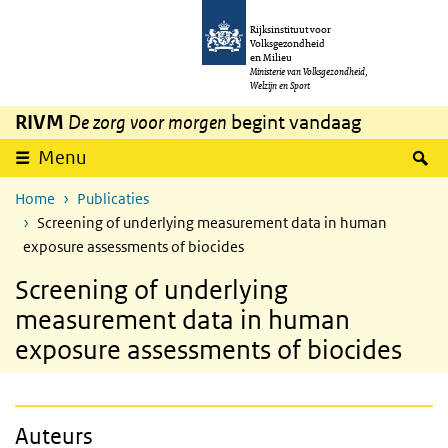
Overslaan en naar de inhoud gaan
Direct naar de hoofdnavigatie
Rijksinstituut voor
Volksgezondheid
en Milieu
Ministerie van Volksgezondheid,
Welzijn en Sport
RIVM
De zorg voor morgen
begint vandaag
Z
Menu
Home
Publicaties
Screening of underlying measurement data in human
exposure assessments of biocides
Screening of underlying
measurement data in human
exposure assessments of biocides
Auteurs